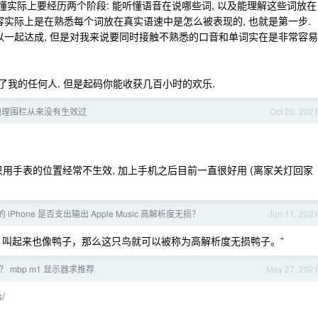
懂实际上要经历两个阶段: 能听懂语音在说哪些词, 以及能理解这些词放在
容实际上是在熟悉每个词放在真实语速中是怎么被表现的, 也就是第一步.
以一起达成, 但是对我来说要同时接触不熟悉的口音和单词实在是非常容易
适用与出了我的任何人. 但是起码你能收获几百小时的欢乐.
发地理围栏从来没有生效过
Oct 20, 202
认只用手表的位置经常不生效, 加上手机之后目前一直很好用 (离家关灯回家
的 iPhone 是否支出输出 Apple Music 高解析度无损？
Jun 11, 202
、叫起来也像鸭子，那么这只鸟就可以被称为高解析度无损鸭子。”
？ mbp m1 显示器求推荐
May 27, 202
s/