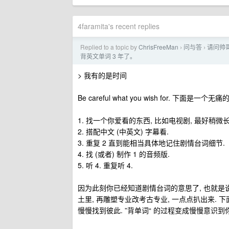
4faramita's recent replies
Replied to a topic by
ChrisFreeMan
问与答
请问帅哥
›
›
背英文单词 3 年了。
> 我有的是时间
Be careful what you wish for. 
1. 找一个你爱看的东西, 比如电视剧, 最好稍微长点, 比
2. 搭配中文 (中英文) 字幕看.
3. 重复 2 直到能相当具体地记住剧情台词细节.
4. 找 (或者) 制作 1 的音频版.
5. 听 4. 重复听 4.
因为此刻你已经知道剧情台词的意思了, 也就是
土里, 再雕塑专业改考古专业, 一点点扒出来.
慢慢找到彼此. ”背单词“ 的过程变成慢慢意识到