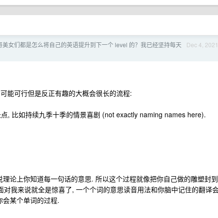
美女们都是怎么将自己的英语提升到下一个 level 的？我已经坚持每天
Dec 4, 202
下面是一个无痛的可能可行但是反正有趣的大概会很长的流程:
如持续九季十季的情景喜剧 (not exactly naming names here).
说理论上你知道每一句话的意思. 所以这个过程就像把你自己做的雕塑封到
 下面对我来说就全是惊喜了, 一个个词的意思读音用法和你脑中记住的翻译
你会某个单词的过程.