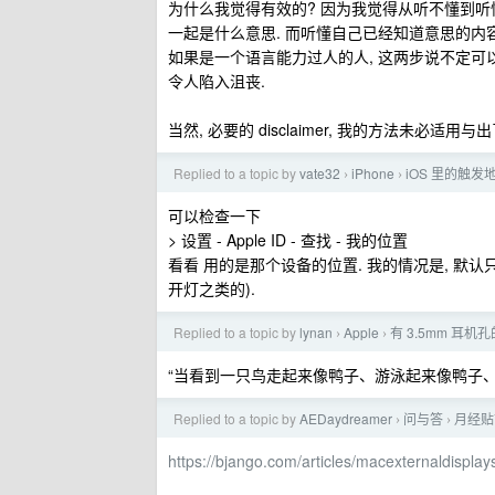
为什么我觉得有效的? 因为我觉得从听不懂到听
一起是什么意思. 而听懂自己已经知道意思的内
如果是一个语言能力过人的人, 这两步说不定可
令人陷入沮丧.
当然, 必要的 disclaimer, 我的方法未必
Replied to a topic by
vate32
iPhone
iOS 里的触
›
›
可以检查一下
> 设置 - Apple ID - 查找 - 我的位置
看看 用的是那个设备的位置. 我的情况是, 默
开灯之类的).
Replied to a topic by
lynan
Apple
有 3.5mm 耳机孔
›
›
“当看到一只鸟走起来像鸭子、游泳起来像鸭子
Replied to a topic by
AEDaydreamer
问与答
月经贴
›
›
https://bjango.com/articles/macexternaldisplay