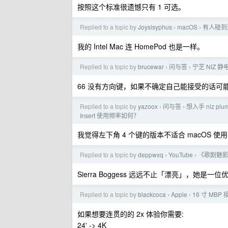
按照这个标准很遗憾只有 1 可选。
Replied to a topic by
Joysisyphus
macOS
有人碰到过
›
›
我的 Intel Mac 连 HomePod 也是一样。
Replied to a topic by
brucewar
问与答
宁芝 NIZ 静
›
›
66 没有方向键，如果不确定自己能接受的话可能
Replied to a topic by
yazoox
问与答
想入手 niz p
›
›
Insert 使用频率如何？
我觉得左下角 4 个键的版本不适合 macOS 使用
Replied to a topic by
deppwxq
YouTube
《歌剧魅影》
›
›
Sierra Boggess 远远不止「漂亮」，她是
Replied to a topic by
blackcoca
Apple
16 寸 MBP 
›
›
如果想要连贯的的 2x 体验你需要:
24' -> 4K