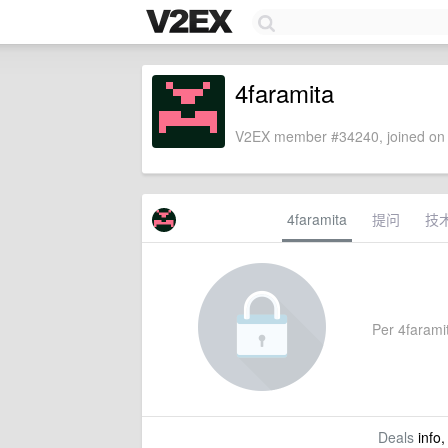
4faramita
V2EX member #34240, joined on 
4faramita
提问
技
Per 4faramit
Deals
info,