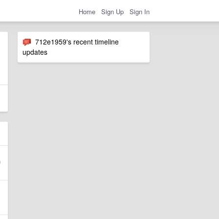
Home
Sign Up
Sign In
712e1959's recent timeline
updates