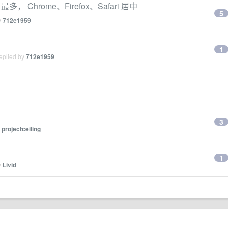
最多， Chrome、Firefox、Safari 居中
5
y
712e1959
1
eplied by
712e1959
3
y
projectceiling
1
y
Livid