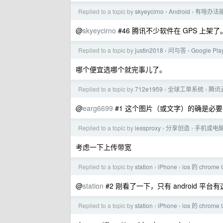
Replied to a topic by
skyeycirno
Android
有啥办法能彻
›
›
@
skyeycirno
#46 腾讯不少软件在 GPS 上架了
Replied to a topic by
justin2018
问与答
Google 
›
›
哪个便宜选哪个就完事儿了。
Replied to a topic by
712e1959
全球工单系统
腾讯
›
›
@
earg6699
#1 这个图片（或文字）的确是必
Replied to a topic by
lessproxy
分享创造
手机或电脑上将
›
›
考虑一下上传带宽
Replied to a topic by
station
iPhone
ios 的 chro
›
›
@
station
#2 刚看了一下，只有 android 平台
Replied to a topic by
station
iPhone
ios 的 chro
›
›