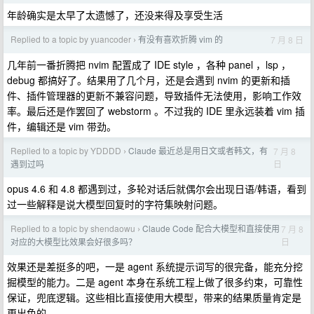
年龄确实是太早了太遗憾了，还没来得及享受生活
Replied to a topic by yuancoder
有没有喜欢折腾 vim 的
7 月 8 日
›
几年前一番折腾把 nvim 配置成了 IDE style ，各种 panel ，lsp ，
debug 都搞好了。结果用了几个月，还是会遇到 nvim 的更新和插
件、插件管理器的更新不兼容问题，导致插件无法使用，影响工作效
率。最后还是作罢回了 webstorm 。不过我的 IDE 里永远装着 vim 插
件，编辑还是 vim 带劲。
Replied to a topic by YDDDD
Claude 最近总是用日文或者韩文，有
7 月 8
›
日
遇到过吗
opus 4.6 和 4.8 都遇到过，多轮对话后就偶尔会出现日语/韩语，看到
过一些解释是说大模型回复时的字符集映射问题。
Replied to a topic by shendaowu
Claude Code 配合大模型和直接使用
7 月 8
›
日
对应的大模型比效果会好很多吗？
效果还是差挺多的吧，一是 agent 系统提示词写的很完备，能充分挖
掘模型的能力。二是 agent 本身在系统工程上做了很多约束，可靠性
保证，兜底逻辑。这些相比直接使用大模型，带来的结果质量肯定是
更出色的。