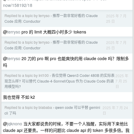
now/158192/18
Replied to a topic by terryso
推荐一款非常好看的 Claude
2025 年 7 月
›
25 日
Code 应用: Conductor
@
terryso
pro 的 limit 大概四小时多少 tokens
Replied to a topic by terryso
推荐一款非常好看的 Claude
2025 年 7 月
›
25 日
Code 应用: Conductor
@
terryso
20 刀的 pro 啊 pro 也能爽快的用 claude code 吗？限制多
吗
Replied to a topic by Int100
各位觉得 Qwen3 Coder 480B 的实际表
2025 年
›
7 月 25
现怎么样? 可以替代 Claude-4-Sonnet/Opus 作为 Claude Code 的调
日
用模型吗?
我也觉得 不如 k2
Replied to a topic by blababa
qwen code 可以平替 gemini
2025 年 7 月 24
›
日
cli 了吗
@
jqknono
当大家都说贵的时候，不要一个人独醒，实际用下来他比
claude api 还要贵。一样的问题比 claude api 的 token 多很多倍。我