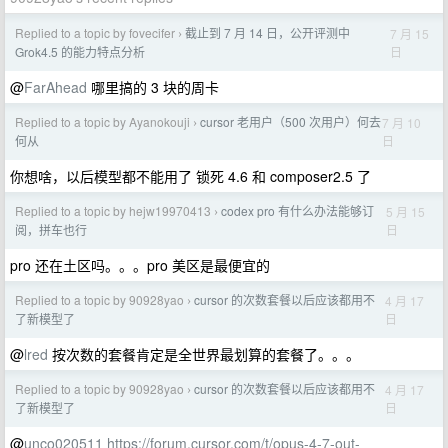
Replied to a topic by fovecifer
截止到 7 月 14 日，公开评测中
7 月 15
›
日
Grok4.5 的能力特点分析
@
FarAhead
哪里搞的 3 块的周卡
Replied to a topic by Ayanokouji
cursor 老用户（500 次用户）何去
7 月 10
›
日
何从
你想啥，以后模型都不能用了 锁死 4.6 和 composer2.5 了
Replied to a topic by hejw19970413
codex pro 有什么办法能够订
5 月 15
›
日
阅，拼车也行
pro 还在土区吗。。。pro 美区是最便宜的
Replied to a topic by 90928yao
cursor 的次数套餐以后应该都用不
4 月 17
›
日
了新模型了
@
lred
按次数的套餐肯定是全世界最划算的套餐了。。。
Replied to a topic by 90928yao
cursor 的次数套餐以后应该都用不
4 月 17
›
日
了新模型了
@
unco020511
https://forum.cursor.com/t/opus-4-7-out-