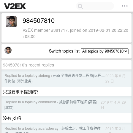
984507810
V2EX member #381717, joined on 2019-02-01 20:22:20
+08:00
Switch topics list
984507810's recent replies
Replied to a topic by xiefeng
web 全栈高级开发工程师(远程工
2023 年 8 月
›
29 日
作岗位+海外业务)
只提要求不提别的？
Replied to a topic by communist
脉脉招前端工程师 [高薪]
2019 年 4 月 29
›
日
[北京]
没有 jd 吗
Replied to a topic by aparadeway
经验太少，找工作各种碰
2019 年 3 月
›