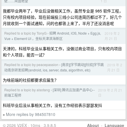
1 日
壁……简直绝望
我都毕业两年了，毕业后没做相关工作，虽然专业是 985 软件工程，
只有校内项目经验，现在前端投三线小公司连简历都过不了，好几个
月就收到一个面试通知，问的也都答上来了，半月了还没消息呢
Replied to a topic by TonyG
招聘 Android, iOS, Node + Egg.js,
2019 年 2
›
月 21 日
Vue + Element UI ，坐标天津滨海新区
天津的，科班毕业没从事相关工作，没做过商业项目，只有校内项目
和个人项目，能否一试？
Replied to a topic by peacepassion
[南京][字节跳动][社招]字节跳
2019 年 2
›
月 21 日
动南京研发招聘(android, ios, server, data, algorithm, etc)
为啥前端的社招都要求应届生？
Replied to a topic by alsotang
[深圳] 腾讯云加速产品中心--
2019 年 2 月 21
›
日
前端工程师
科班毕业后没从事相关工作，没有工作经验表示瑟瑟发抖
More replies by 984507810
»
© 2026 V2EX · 10ms · 3.9.8.5
About
·
Language