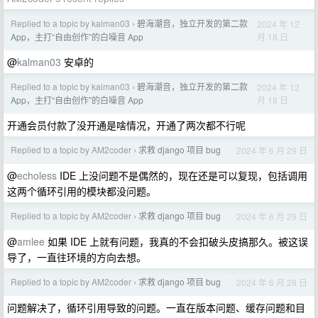
Replied to a topic by kalman03
碧海潮音，独立开发的第二款
2024 年 12
›
月 18 日
App，主打“自由创作”的白噪音 App
@
kalman03
安卓的
Replied to a topic by kalman03
碧海潮音，独立开发的第二款
2024 年 12
›
月 18 日
App，主打“自由创作”的白噪音 App
开通会员付款了没开通是啥情况，开通了两次都不行呢
Replied to a topic by AM2coder
求救 django 项目 bug
2024 年 6 月 29 日
›
@
echoless
IDE 上没问题不是偶然的，现在还是可以复现，包括调用
这两个循环引用的模块都没问题。
Replied to a topic by AM2coder
求救 django 项目 bug
2024 年 6 月 29 日
›
@
amlee
如果 IDE 上就有问题，我真的不会扣破头皮搞那久。被这误
导了，一直往环境的方向去想。
Replied to a topic by AM2coder
求救 django 项目 bug
2024 年 6 月 28 日
›
问题解决了，循环引用导致的问题。一直在版本问题、缓存问题和目