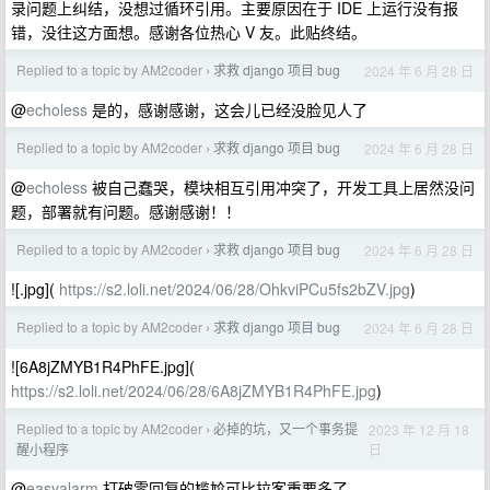
录问题上纠结，没想过循环引用。主要原因在于 IDE 上运行没有报
错，没往这方面想。感谢各位热心 V 友。此贴终结。
Replied to a topic by AM2coder
求救 django 项目 bug
2024 年 6 月 28 日
›
@
echoless
是的，感谢感谢，这会儿已经没脸见人了
Replied to a topic by AM2coder
求救 django 项目 bug
2024 年 6 月 28 日
›
@
echoless
被自己蠢哭，模块相互引用冲突了，开发工具上居然没问
题，部署就有问题。感谢感谢！！
Replied to a topic by AM2coder
求救 django 项目 bug
2024 年 6 月 28 日
›
![.jpg](
https://s2.loli.net/2024/06/28/OhkviPCu5fs2bZV.jpg
)
Replied to a topic by AM2coder
求救 django 项目 bug
2024 年 6 月 28 日
›
![6A8jZMYB1R4PhFE.jpg](
https://s2.loli.net/2024/06/28/6A8jZMYB1R4PhFE.jpg
)
Replied to a topic by AM2coder
必掉的坑，又一个事务提
2023 年 12 月 18
›
日
醒小程序
@
easyalarm
打破零回复的尴尬可比拉客重要多了