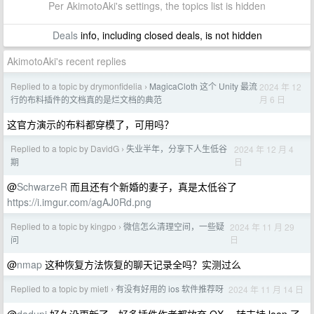
Per AkimotoAki's settings, the topics list is hidden
Deals
info, including closed deals, is not hidden
AkimotoAki's recent replies
Replied to a topic by drymonfidelia
MagicaCloth 这个 Unity 最流
2024 年 12
›
月 6 日
行的布料插件的文档真的是烂文档的典范
这官方演示的布料都穿模了，可用吗？
Replied to a topic by DavidG
失业半年，分享下人生低谷
2024 年 12 月 4
›
日
期
@
SchwarzeR
而且还有个新婚的妻子，真是太低谷了
https://i.imgur.com/agAJ0Rd.png
Replied to a topic by kingpo
微信怎么清理空间，一些疑
2024 年 11 月 29
›
日
问
@
nmap
这种恢复方法恢复的聊天记录全吗？实测过么
Replied to a topic by mietl
有没有好用的 ios 软件推荐呀
2024 年 11 月 14 日
›