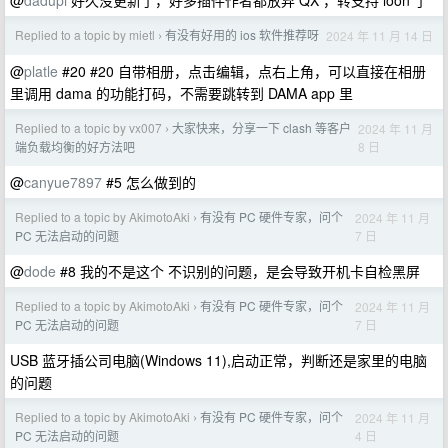
@
dadupi
好久没更新了，好多插件作者都放弃 QX ，转支持 loon 了
Replied to a topic by mietl
有没有好用的 ios 软件推荐呀
2024 年 11 月 14 日
›
@
platle
#20 #20 自带相册，点击编辑，点右上角，可以直接在相册
里调用 dama 的功能打码，不需要跳转到 DAMA app 里
Replied to a topic by vx007
大家快来，分享一下 clash 等客户
2024 年 11 月
›
8 日
端负载均衡的好方法吧
@
canyue7897
#5 怎么做到的
Replied to a topic by AkimotoAki
有没有 PC 硬件专家，问个
2024 年 11 月
›
7 日
PC 无法启动的问题
@
dode
#8 我的不是这个 不识别的问题，是会导致开机卡自检黑屏
Replied to a topic by AkimotoAki
有没有 PC 硬件专家，问个
2024 年 11 月
›
7 日
PC 无法启动的问题
USB 蓝牙插公司电脑(Windows 11),启动正常，判断还是家里的电脑
的问题
Replied to a topic by AkimotoAki
有没有 PC 硬件专家，问个
2024 年 11 月
›
4 日
PC 无法启动的问题