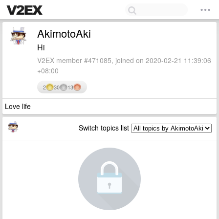
AkimotoAki
Hi
V2EX member #471085, joined on 2020-02-21 11:39:06
+08:00
2
30
13
Love life
Switch topics list