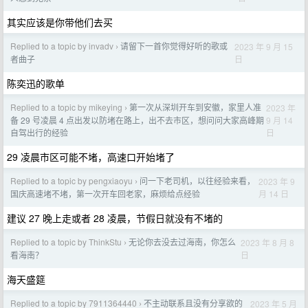
其实应该是你带他们去买
Replied to a topic by invadv
请留下一首你觉得好听的歌或
2023 年 9 月 15
›
日
者曲子
陈奕迅的歌单
Replied to a topic by mikeying
第一次从深圳开车到安徽，家里人准
2023 年
›
9 月 14
备 29 号凌晨 4 点出发以防堵在路上，出不去市区，想问问大家高峰期
日
自驾出行的经验
29 凌晨市区可能不堵，高速口开始堵了
Replied to a topic by pengxiaoyu
问一下老司机，以往经验来看，
2023 年 9
›
月 14 日
国庆高速堵不堵，第一次开车回老家，麻烦给点经验
建议 27 晚上走或者 28 凌晨，节假日就没有不堵的
Replied to a topic by ThinkStu
无论你去没去过海南，你怎么
2023 年 8 月 8
›
日
看海南？
海天盛筵
Replied to a topic by 7911364440
不主动联系且没有分享欲的
2023 年 5 月
›