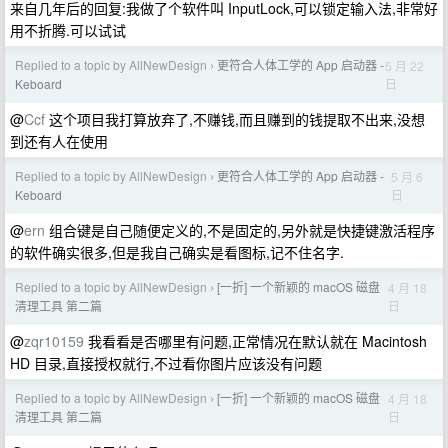
来自几年后的回复:我做了个软件叫 InputLock,可以锁定输入法,非常好
用不折腾.可以试试
Replied to a topic by AllNewDesign
更符合人体工学的 App 启动器 -
5 月 22
›
日
Keboard
@
Ccf
这个项目我打算放弃了,不赚钱,而且赚到的钱提取不出来,没想
到还有人在使用
Replied to a topic by AllNewDesign
更符合人体工学的 App 启动器 -
5 月 6
›
日
Keboard
@
ern
组合键是自己随便定义的,不是固定的,另外就是快捷键激活程序
的软件确实很多,但是我自己确实是看图标,记不住名字.
Replied to a topic by AllNewDesign
[一折] 一个新颖的 macOS 磁盘
4 月 18
›
日
清理工具 第二篇
@
zqr10159
我看看是否哪里有问题,正常情况在默认就在 Macintosh
HD 目录,直接授权就行,不过看你图片应该没有问题
Replied to a topic by AllNewDesign
[一折] 一个新颖的 macOS 磁盘
4 月 18
›
日
清理工具 第二篇