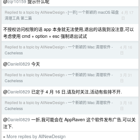
@
zqr10159
提示什么呢
Replied to a topic by AllNewDesign
[一折] 一个新颖的 macOS 磁盘
4 月 17
›
日
清理工具 第二篇
不授权访问权限的话 app 本身就无法使用,退出的话我到没注意,可以
考虑使用 cmd + option + esc 强制退出试试
Replied to a topic by AllNewDesign
一个新颖的 Mac 清理软件 -
4 月 16
›
日
Cacheless
@
Daniel0829
今天
Replied to a topic by AllNewDesign
一个新颖的 Mac 清理软件 -
3 月 31
›
日
Cacheless
@
Daniel0829
已定于 4 月 16 日,请及时关注,活动有些排不开.
Replied to a topic by AllNewDesign
一个新颖的 Mac 清理软件 -
3 月 18
›
日
Cacheless
@
Daniel0829
一折,我可能会在 AppRaven 这个软件发布广告,可以关
注下.
More replies by AllNewDesign
»