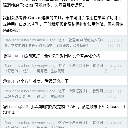
际消耗的 Tokens 可能较多，这容易引发误解。
我们会参考像 Cursor 这样的工具，未来可能会考虑在某些子功能上
支持用户自定义 API ，同时继续优化隐私保护和使用体验。再次感谢
您的建议！
Replied to a topic by AndyHuang
做了一款通用 AI 辅助输入的工
2025 年 3
›
月 21 日
具，支持电脑上的任何输入场景，无缝集成，欢迎体验！
@
04huang
感谢支持，最近会针对国区设个差异化价格
Replied to a topic by AndyHuang
做了一个浏览器插件，看到网
2024 年 11
›
月 27 日
上好看的 UI 组件，一键克隆，生成代码
@
musi
这个有些难度，后续研究一下
Replied to a topic by AndyHuang
做了一个浏览器插件，看到网
2024 年 11
›
月 27 日
上好看的 UI 组件，一键克隆，生成代码
@
Leoking222
可以填国内的视觉模型 API ，就是效果不如 Claude 和
GPT-4
Replied to a topic by AndyHuang
做了一个浏览器插件，看到网
2024 年 11
›
月 25 日
上好看的 UI 组件，一键克隆，生成代码