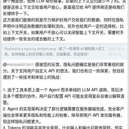
换个角度想，想用 LLM 帮你做事，必要的上下文总归是少不了的。关
键是这些上下文交给谁用户放心，是直接交给 API 提供商还是经我们
处理转手一下。
这方面我们能做的就是尽力保护好用户交给我们的数据，同时在隐私
声明中注明这些数据的处理和流向，另外也给用户一定的选择权，比
如上下文开关，如果用户不放心可以关闭智能上下文开关，需要时手
动提供一些安全的或去敏的上下文。
Replied to a topic by AndyHuang
做了一款通用 AI 辅助输入的工
2025 年 3
›
月 24 日
具，支持电脑上的任何输入场景，无缝集成，欢迎体验！
@
monosolo1on1
感谢您的反馈，隐私问题确实是我们非常重视的部
分。关于支持用户自定义 API 的想法，我们也有过一些探索，但目前
遇到了一些技术和体验上的挑战：
1. 由于工具本质上是一个 Agent 而非单纯的 LLM API 调用，背后涉
及多个模型的协作，用户自行配置 API 可能会变得复杂且难以解释清
楚。
2. Agent 的实现架构决定了部分逻辑需要在服务器端完成，完全客户
端化会带来更多隐私和性能上的权衡，除非把用户 API 发往服务器，
但这样隐私问题更大。
3. Tokens 的消耗并非完全直观，比如输入和输出可能很简短，但实