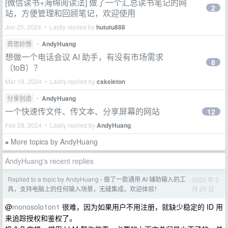
[微信读书+海绵阅读法] 做了一个汇总读书笔记的网
2
站，方便管理和回顾笔记，欢迎使用
Jun 25, 2024 • Lastly replied by
hututu888
奇思妙想
•
AndyHuang
想做一个电话会议 AI 助手，有没有市场需求
8
（toB）？
Mar 19, 2024 • Lastly replied by
cskeleton
分享创造
•
AndyHuang
一个快速传文件、传文本、分享屏幕的网站
12
Feb 28, 2024 • Lastly replied by
AndyHuang
More topics by AndyHuang
»
AndyHuang's recent replies
Replied to a topic by AndyHuang
做了一款通用 AI 辅助输入的工
2025 年 3
›
月 25 日
具，支持电脑上的任何输入场景，无缝集成，欢迎体验！
@
monosolo1on1
很难，因为如果用户不用注册，就缺少稳定的 ID 用
来追踪授权和鉴权了。