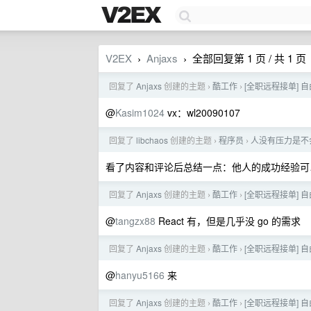
V2EX
Anjaxs
全部回复第 1 页 / 共 1 页
›
›
回复了
Anjaxs
创建的主题
酷工作
[全职远程接单]
›
›
@
Kasim1024
vx：wl20090107
回复了
libchaos
创建的主题
程序员
人没有压力是不
›
›
看了内容和评论后总结一点：他人的成功经验可
回复了
Anjaxs
创建的主题
酷工作
[全职远程接单]
›
›
@
tangzx88
React 有，但是几乎没 go 的需求
回复了
Anjaxs
创建的主题
酷工作
[全职远程接单]
›
›
@
hanyu5166
来
回复了
Anjaxs
创建的主题
酷工作
[全职远程接单]
›
›