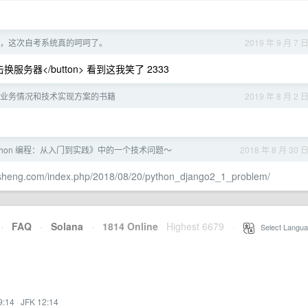
，这次自考系统真的呵呵了。
2019 年 9 月 7 
d()">点击换服务器</button> 看到这我笑了 2333
业务情况和技术实现方案的书籍
2019 年 8 月 2 
ython 编程：从入门到实践》中的一个技术问题～
2018 年 8 月 30 
iasheng.com/index.php/2018/08/20/python_django2_1_problem/
·
FAQ
·
Solana
·
1814 Online
Highest 6679
·
Select Langua
9:14
·
JFK 12:14