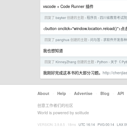
vscode + Code Runner 插件
回复了
bayker
创建的主题
程序员
四川省教育考试院
›
›
<button onclick="window.location.reloa
回复了
panghua
创建的主题
问与答
求软件开发各种
›
›
我也想知道
回复了
KinneyZhang
创建的主题
Python
关于《 P
›
›
我刚好完成这本书的大部分习题。
http://chenj
About
·
Help
·
Advertise
·
Blog
·
API
创意工作者们的社区
World is powered by solitude
VERSION: 3.9.8.5 · 18ms ·
UTC 16:14
·
PVG 00:14
·
LAX 0