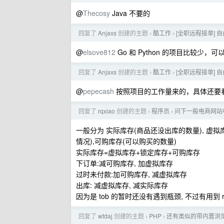
@
Thecosy
Java 不要的
回复了
Anjaxs
创建的主题
酷工作
[全职远程接单]
›
›
@
elsove812
Go 和 Python 的项目比较少，
回复了
Anjaxs
创建的主题
酷工作
[全职远程接单]
›
›
@
pepecash
按照项目的工作量来的，具体还要
回复了
rqxiao
创建的主题
程序员
问下一般电商网站
›
›
一般分为 实际库存(商品还没出库的数量), 虚拟
情况),可购库存(可以购买的数量)
实际库存=虚拟库存+锁定库存+可购库存
下订单:减可购库存, 加虚拟库存
过时未付款:加可购库存, 减虚拟库存
出库: 减虚拟库存, 减实际库存
因为是 tob 的暂时还没有遇到瓶颈, 不过有用到 re
回复了
wfdaj
创建的主题
PHP
还有类似的带内置浏览器的
›
›