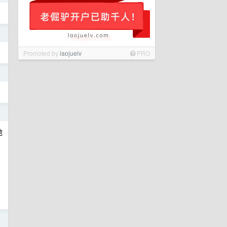
日
Promoted by
laojuelv
PRO
日
日
他
日