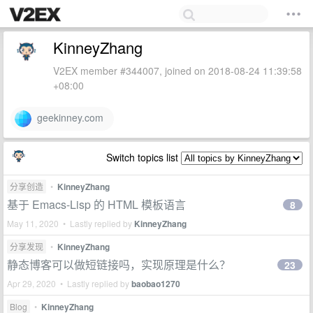
KinneyZhang
V2EX member #344007, joined on 2018-08-24 11:39:58
+08:00
geekinney.com
Switch topics list
分享创造
•
KinneyZhang
基于 Emacs-Lisp 的 HTML 模板语言
8
May 11, 2020 • Lastly replied by
KinneyZhang
分享发现
•
KinneyZhang
静态博客可以做短链接吗，实现原理是什么？
23
Apr 29, 2020 • Lastly replied by
baobao1270
Blog
•
KinneyZhang