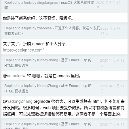
Replied to a topic by dingdangnao
macOS 这破系统咋整
2020 年 6 月 12
›
日
啊
你是装了新系统吧，这不奇怪，降级吧。
Replied to a topic by zhaoolee
开通了个人博客，欢迎 V 友们
2020 年 5 月
›
27 日
交换友链哈~
来了来了，折腾 emacs 和个人分享
https://geekinney.com/
Replied to a topic by KinneyZhang
基于 Emacs-Lisp 的
2020 年 5 月 12
›
日
HTML 模板语言
@
namelosw
#7 嗯嗯，就是在 emacs 里用。
Replied to a topic by KinneyZhang
基于 Emacs-Lisp 的
2020 年 5 月 11
›
日
HTML 模板语言
@
YadongZhang
orgmode 很强大，可以生成静态 html，但不能用来
开发网站。很多时候，web 项目要复杂的多。所以才有模版语言和前
端框架，可以处理数据逻辑和代码复用。这两者不是一个层面上的。
Replied to a topic by KinneyZhang
基于 Emacs-Lisp 的
2020 年 5 月 11
›