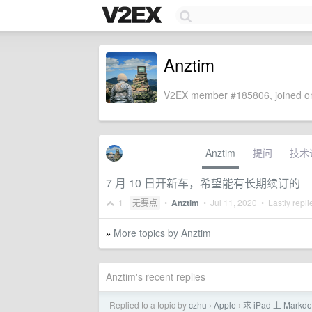
Anztim
V2EX member #185806, joined on
Anztim
提问
技术
7 月 10 日开新车，希望能有长期续订的
1
无要点
•
Anztim
•
Jul 11, 2020
• Lastly repl
More topics by Anztim
»
Anztim's recent replies
Replied to a topic by
czhu
Apple
求 iPad 上 Mark
›
›