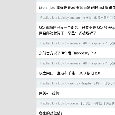
@
pianjiao
我就是 iPad 有道云笔记的 md 编
Replied to a topic by
imcnan
程序员
面技术岗不用 Gm
›
›
QQ 邮箱自己设一个别名，只要不是 QQ 号 @
q
网易邮箱就算了，早些年还被脱裤了
Replied to a topic by
vmwarenat8
Raspberry Pi
又
›
›
之前官方说了明年发 Raspberry Pi 4
Replied to a topic by
vmwarenat8
Raspberry Pi
又
›
›
以太网口一直没有千兆，USB 依旧 2.0
Replied to a topic by
songz
Raspberry Pi
π 日快
›
›
网关+下载机
Replied to a topic by
dqwyy
问与答
有哪些可以提供
›
›
各家的对象储存