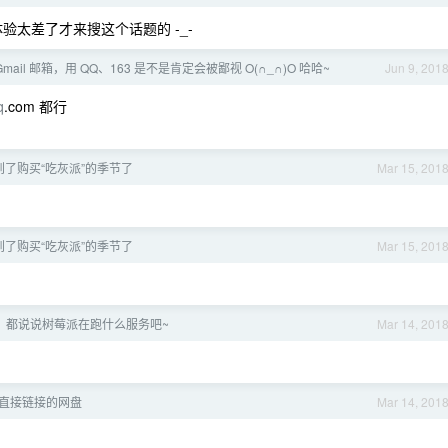
辑体验太差了才来搜这个话题的 -_-
ail 邮箱，用 QQ、163 是不是肯定会被鄙视 O(∩_∩)O 哈哈~
Jun 9, 201
q
.com 都行
到了购买“吃灰派”的季节了
Mar 15, 201
到了购买“吃灰派”的季节了
Mar 15, 201
乐！都说说树莓派在跑什么服务吧~
Mar 14, 201
直接链接的网盘
Mar 14, 201