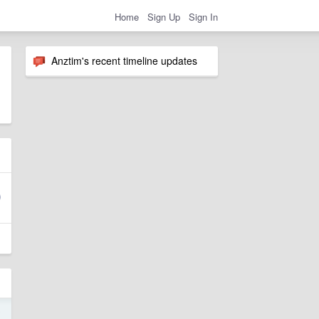
Home
Sign Up
Sign In
Anztim's recent timeline updates
9