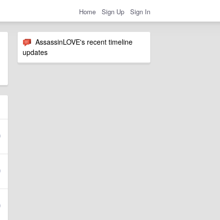
Home
Sign Up
Sign In
AssassinLOVE's recent timeline
updates