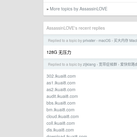
More topics by AssassinLOVE
»
AssassinLOVE's recent replies
Replied to a topic by
privater
macOS
买大内存 Mac
›
›
128G 无压力
Replied to a topic by
zljklang
宽带症候群
爱快软路由 
›
›
302.ikuai8.com
as1.ikuai8.com
as2.ikuai8.com
audit.ikuai8.com
bbs.ikuai8.com
bm.ikuai8.com
cloud.ikuai8.com
coll.ikuai8.com
dis.ikuai8.com
download.ikuai8.com