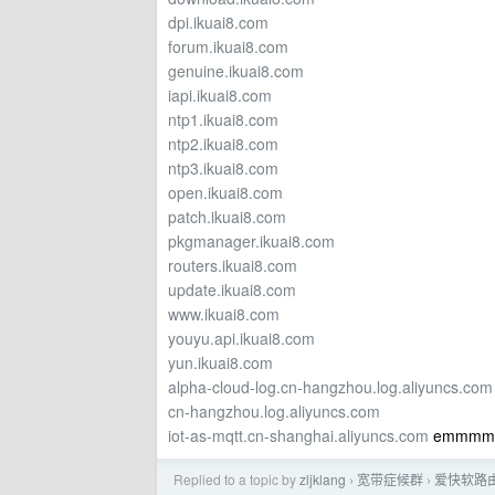
dpi.ikuai8.com
forum.ikuai8.com
genuine.ikuai8.com
iapi.ikuai8.com
ntp1.ikuai8.com
ntp2.ikuai8.com
ntp3.ikuai8.com
open.ikuai8.com
patch.ikuai8.com
pkgmanager.ikuai8.com
routers.ikuai8.com
update.ikuai8.com
www.ikuai8.com
youyu.api.ikuai8.com
yun.ikuai8.com
alpha-cloud-log.cn-hangzhou.log.aliyuncs.com
cn-hangzhou.log.aliyuncs.com
iot-as-mqtt.cn-shanghai.aliyuncs.com
emmmm
Replied to a topic by
zljklang
宽带症候群
爱快软路由 
›
›