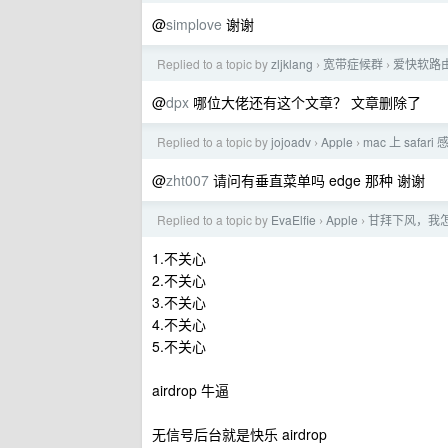
@
simplove
谢谢
Replied to a topic by
zljklang
宽带症候群
爱快软路由 
›
›
@
dpx
哪位大佬还有这个文章？ 文章删除了
Replied to a topic by
jojoadv
Apple
mac 上 safari
›
›
@
zht007
请问有垂直菜单吗 edge 那种 谢谢
Replied to a topic by
EvaElfie
Apple
​甘拜下风，我
›
›
1.不关心
2.不关心
3.不关心
4.不关心
5.不关心
airdrop 牛逼
无信号后台就是快乐 airdrop