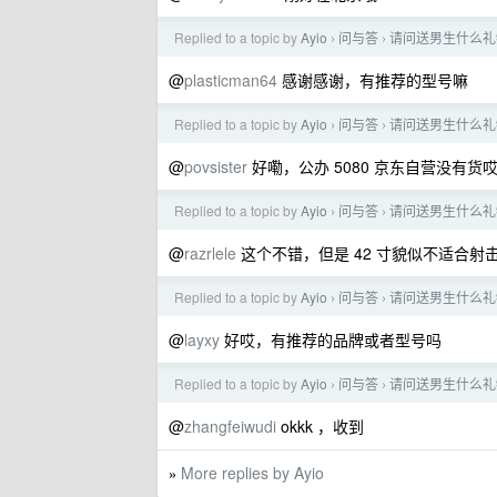
Replied to a topic by
Ayio
问与答
请问送男生什么礼
›
›
@
plasticman64
感谢感谢，有推荐的型号嘛
Replied to a topic by
Ayio
问与答
请问送男生什么礼
›
›
@
povsister
好嘞，公办 5080 京东自营没有
Replied to a topic by
Ayio
问与答
请问送男生什么礼
›
›
@
razrlele
这个不错，但是 42 寸貌似不适合射击
Replied to a topic by
Ayio
问与答
请问送男生什么礼
›
›
@
layxy
好哎，有推荐的品牌或者型号吗
Replied to a topic by
Ayio
问与答
请问送男生什么礼
›
›
@
zhangfeiwudi
okkk ，收到
More replies by Ayio
»