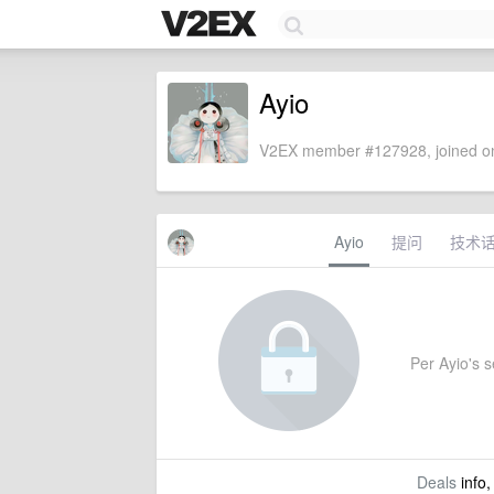
Ayio
V2EX member #127928, joined on
Ayio
提问
技术
Per Ayio's se
Deals
info,