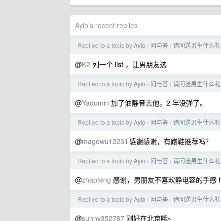
Ayio's recent replies
Replied to a topic by
Ayio
问与答
请问送男生什么礼
›
›
@
K2
列一个 list ，让男朋友选
Replied to a topic by
Ayio
问与答
请问送男生什么礼
›
›
@
Yadomin
加了油静音吉他，2 年没弹了。
Replied to a topic by
Ayio
问与答
请问送男生什么礼
›
›
@
magewu1223ll
感谢感谢，有跑鞋推荐吗？
Replied to a topic by
Ayio
问与答
请问送男生什么礼
›
›
@
zhaoteng
感谢，男朋友不喜欢静电容的手感 hh
Replied to a topic by
Ayio
问与答
请问送男生什么礼
›
›
@
sunny352787
刚好在北京哦~