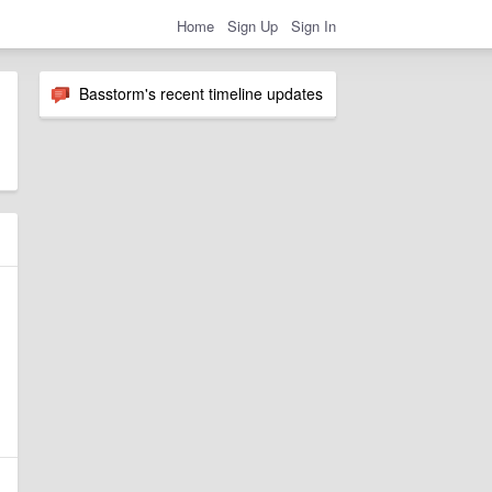
Home
Sign Up
Sign In
Basstorm's recent timeline updates