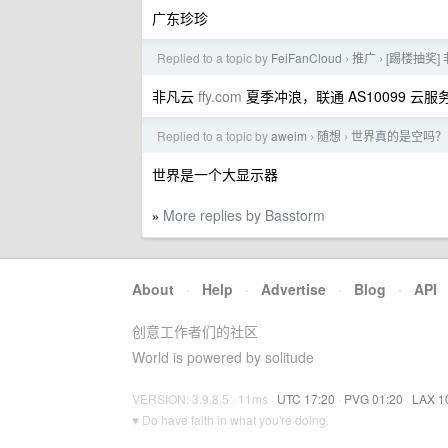
广东珍珍
Replied to a topic by
FeiFanCloud
推广
[踢楼抽奖]
›
›
非凡云
ffy.com
夏季冲浪，联通 AS10099 云
Replied to a topic by
aweim
随想
世界真的是空吗？
›
›
世界是一个大显示器
More replies by Basstorm
»
About
·
Help
·
Advertise
·
Blog
·
API
创意工作者们的社区
World is powered by solitude
VERSION: 3.9.8.5 · 11ms ·
UTC 17:20
·
PVG 01:20
·
LAX 1
♥ Do have faith in what you're doing.