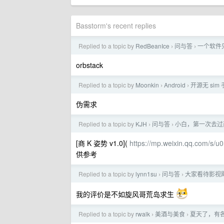
Basstorm's recent replies
Replied to a topic by
RedBeanIce
问与答
一个软件只
›
›
orbstack
Replied to a topic by
Moonkin
Android
开源无 si
›
›
伪需求
Replied to a topic by
KJH
问与答
小白，第一次去过
›
›
[商 K 姿势 v1.0](
https://mp.weixin.qq.com/s/
供参考
Replied to a topic by
lynn1su
问与答
大家看待影视飓风
›
›
我的评价是不如旋风哥荒岛求生
Replied to a topic by
rwalk
美酒与美食
夏天了，有
›
›