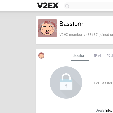
Basstorm
V2EX member #468167, joined on
Basstorm
提问
技
Per Basstorm
Deals
info,