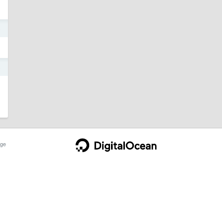
5
5
ge