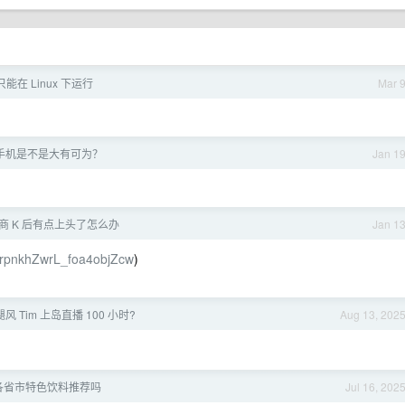
能在 Linux 下运行
Mar 
m 手机是不是大有可为？
Jan 1
商 K 后有点上头了怎么办
Jan 1
u0rpnkhZwrL_foa4objZcw
)
 Tim 上岛直播 100 小时?
Aug 13, 202
各省市特色饮料推荐吗
Jul 16, 202