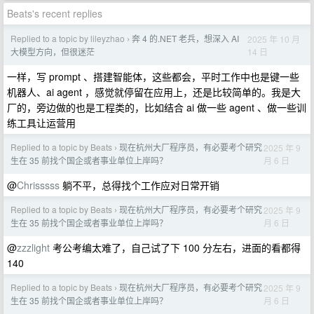
Beats's recent replies
Replied to a topic by lileyzhao
奔 4 的.NET 老兵，想深入 AI
2025 年 10 月
›
14 日
大模型方向，但很迷茫
一样，写 prompt 、搭建智能体，这些都会，平时工作中也是键一些
机器人、ai agent ，感觉就停留在应用上，还是比较简单的。我是大
厂的，旁边做的也是工程类的，比如结合 ai 做一些 agent 、做一些训
练工具让运营用
Replied to a topic by Beats
现在杭州大厂程序员，有必要考个研究
2025 年 9
›
月 6 日
生在 35 前找个国企或者事业单位上岸吗？
@
Chrisssss
躺不平，总得找个工作应对日常开销
Replied to a topic by Beats
现在杭州大厂程序员，有必要考个研究
2025 年 9
›
月 6 日
生在 35 前找个国企或者事业单位上岸吗？
@
zzzlight
考公考编太难了，自己试了下 100 分左右，进面的看都得
140
Replied to a topic by Beats
现在杭州大厂程序员，有必要考个研究
2025 年 9
›
月 6 日
生在 35 前找个国企或者事业单位上岸吗？