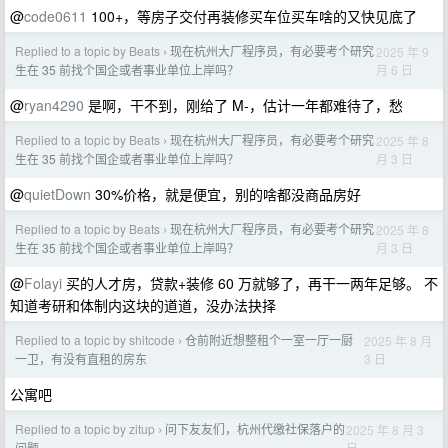
@
code0611
100+，等房子交付再装修买车位买车啥的又快见底了
Replied to a topic by Beats
现在杭州大厂程序员，有必要考个研究
2025 年 9
›
月 6 日
生在 35 前找个国企或者事业单位上岸吗？
@
ryan4290
是啊，干不到，刚给了 M-，估计一年都难待了，愁
Replied to a topic by Beats
现在杭州大厂程序员，有必要考个研究
2025 年 8
›
月 3 日
生在 35 前找个国企或者事业单位上岸吗？
@
quietDown
30%价格，就是便宜，别的啥都没商品房好
Replied to a topic by Beats
现在杭州大厂程序员，有必要考个研究
2025 年 8
›
月 3 日
生在 35 前找个国企或者事业单位上岸吗？
@
Folayi
买的人才房，贷款+装修 60 万就够了，再干一两年足够。 不
知道考研和体制内这块的道道，没办法抉择
Replied to a topic by shitcode
仓前附近想整租个一室一厅一厨
2025 年 8 月
›
3 日
一卫，有没有直租的房东
公寓吧
Replied to a topic by zitup
问下友友们，杭州代缴社保落户的
2025 年 8 月 3
›
日
问题