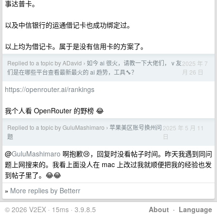
事达普卡。
以及中信银行的运通借记卡也成功绑定过。
以上均为借记卡。属于是没有信用卡的方案了。
Replied to a topic by ADavid
如今 ai 很火，请教一下大佬们， v 友
2025 年 7
›
月 26 日
们是在哪些平台查看最新最火的 ai 趋势，工具🔧？
https://openrouter.ai/rankings
我个人看 OpenRouter 的野榜 😂
Replied to a topic by GuluMashimaro
苹果美区账号换州问
2025 年 5 月 11
›
日
题
@
GuluMashimaro
啊抱歉😢，回复时没看帖子时间。昨天我遇到同问
题上网搜来的。我看上面没人在 mac 上改过我就顺便把我的经验也发
到帖子里了。😂😂
More replies by Betterr
»
© 2026 V2EX · 15ms · 3.9.8.5
About
·
Language