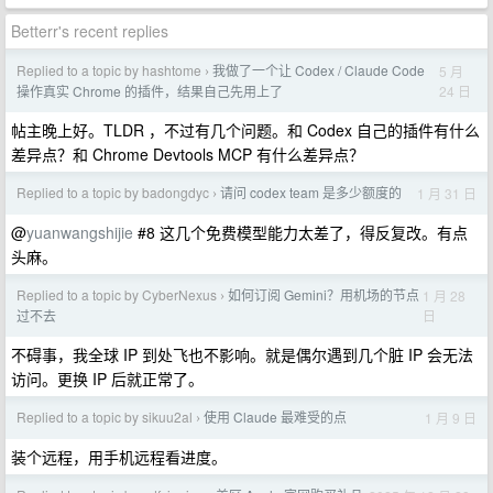
Betterr's recent replies
Replied to a topic by hashtome
我做了一个让 Codex / Claude Code
5 月
›
24 日
操作真实 Chrome 的插件，结果自己先用上了
帖主晚上好。TLDR ，不过有几个问题。和 Codex 自己的插件有什么
差异点？和 Chrome Devtools MCP 有什么差异点？
Replied to a topic by badongdyc
请问 codex team 是多少额度的
1 月 31 日
›
@
yuanwangshijie
#8 这几个免费模型能力太差了，得反复改。有点
头麻。
Replied to a topic by CyberNexus
如何订阅 Gemini？用机场的节点
1 月 28
›
日
过不去
不碍事，我全球 IP 到处飞也不影响。就是偶尔遇到几个脏 IP 会无法
访问。更换 IP 后就正常了。
Replied to a topic by sikuu2al
使用 Claude 最难受的点
1 月 9 日
›
装个远程，用手机远程看进度。