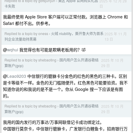
Replied to a topic by gdfsjunjun
美区 Apple 官网购买礼品
2025 年 12 月 28
›
日
卡失败
我最终使用 Apple Store 客户端可以正常付款。浏览器上 Chrome 和
Safari 都付不出。供参考。
Replied to a topic by oness
火绒 niubility，撕开鲁大师为首系
2025 年 11 月
›
13 日
列企业流量劫持黑幕
@
wqhui
我觉得也有可能是欺瞒老板用的？🤣
Replied to a topic by shebaoting
国内用户怎么开通谷歌结
2025 年 10 月
›
29 日
算账户(gcp)
@
Leao9203
中信银行的貔貅卡分金色的红色的黑色的三种卡。区别
是卡等级不一样。金色的无门槛随便开。红色黑色可能要验资。我不
知道你说的和我说的是不是一个。你从 Google 搜一下应该是有图
的。
Replied to a topic by shebaoting
国内用户怎么开通谷歌结
2025 年 10 月
›
29 日
算账户(gcp)
我用的国内发行的万事达/万事网联借记卡成功绑定过。
中国银行莫奈卡，中信银行貔貅卡，广发银行白鲤鱼卡，招商银行万