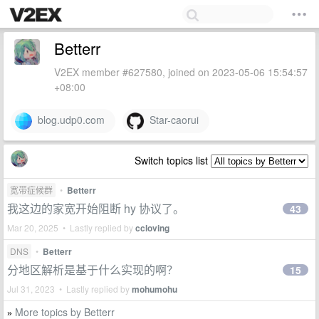
Betterr
V2EX member #627580, joined on 2023-05-06 15:54:57
+08:00
blog.udp0.com
Star-caorui
Switch topics list
宽带症候群
•
Betterr
我这边的家宽开始阻断 hy 协议了。
43
Mar 20, 2025 • Lastly replied by
ccloving
DNS
•
Betterr
分地区解析是基于什么实现的啊？
15
Jul 31, 2023 • Lastly replied by
mohumohu
More topics by Betterr
»