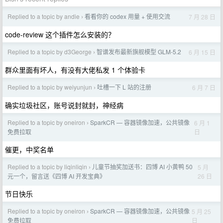
Replied to a topic by andie
看看你的 codex 用量 + 使用交流
7 月 28 日
›
code-review 这个插件怎么安装的？
Replied to a topic by d3George
智谱发布最新旗舰模型 GLM-5.2
6 月 15 日
›
群众里面有坏人，有没有大佬私发 1 个体验卡
Replied to a topic by weiyunjun
吐槽一下 L 站的注册
6 月 7 日
›
确实垃圾社区，账号说封就封，神经病
Replied to a topic by oneiron
SparkCR — 容器镜像加速，公共镜像
6 月 1
›
日
免费拉取
催更，中奖名单
Replied to a topic by liqinliqin
儿童节抽奖加送书：四博 AI 小黄鸭 50
5 月
›
26 日
元一个，留言送《四博 AI 开发宝典》
节日快乐
Replied to a topic by oneiron
SparkCR — 容器镜像加速，公共镜像
5 月 25
›
日
免费拉取