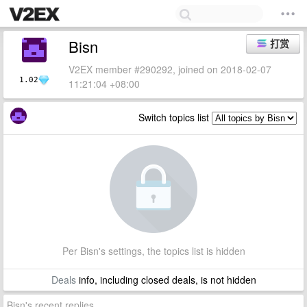
Bisn
打赏
V2EX member #290292, joined on 2018-02-07
1.02
11:21:04 +08:00
Switch topics list
Per Bisn's settings, the topics list is hidden
Deals
info, including closed deals, is not hidden
Bisn's recent replies