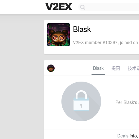
Blask
V2EX member #13297, joined on 
Blask
提问
技术
Per Blask's s
Deals
info,