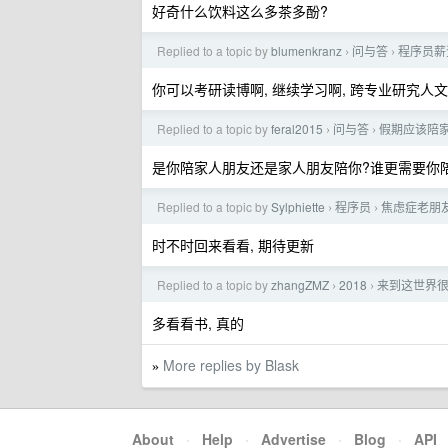
好奇什么饮料这么多茶多酚?
Replied to a topic by
blumenkranz
问与答
程序员薪
›
›
你可以考研读博啊, 继续学习啊, 跨专业研究人文
Replied to a topic by
feral2015
问与答
假期应该陪
›
›
是你陪家人朋友还是家人朋友陪你?谁更需要你陪
Replied to a topic by
Sylphiette
程序员
焦虑症老朋
›
›
时不时回来看看, 期待更新
Replied to a topic by
zhangZMZ
2018
来到这世界
›
›
多看看书, 真的
More replies by Blask
»
About
·
Help
·
Advertise
·
Blog
·
API