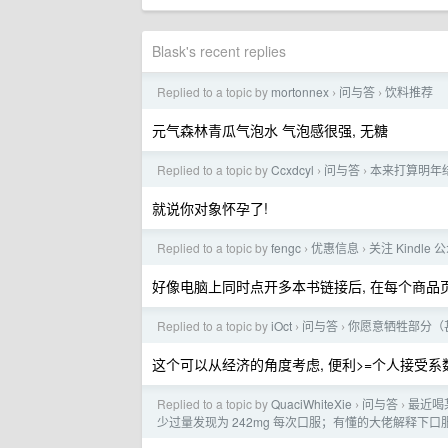
Blask's recent replies
Replied to a topic by
mortonnex
问与答
饮料推荐
›
›
元气森林青瓜气泡水 气泡感很强, 无糖
Replied to a topic by
Ccxdcyl
问与答
本来打算明年
›
›
就说你对象怀孕了!
Replied to a topic by
fengc
优惠信息
关注 Kindle
›
›
好像电脑上同时点开多本书链接后, 在每个商品页
Replied to a topic by
iOct
问与答
你愿意牺牲部分（
›
›
这个可以从经济的角度考虑, 便利>=个人接受系数 
Replied to a topic by
QuaciWhiteXie
问与答
最近喝
›
›
少过量发现为 242mg 每次口服；有懂的大佬解释下