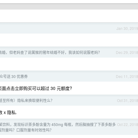
Jan 30, 201
结婚，但老妈查了说属猴的猪年结婚不好，我该如何说服老妈？
Dec 29, 201
 公众号送 30 优惠券
Dec 11, 201
面点击立即购买可以超过 30 元额度?
甚至所有）隐私来换取便利性么？
Oct 31, 201
x 隐私.
某饮料，发现标识茶多酚含量为 450mg 每瓶，然后脑抽搜了下茶多酚多
Oct 22, 201
口服剂量吗？口服剂量有时效性吗？