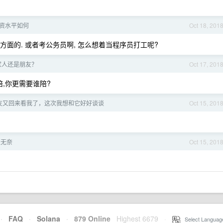
资水平如何
Oct 18, 201
方面的. 或者考公务员啊, 怎么想着当程序员打工呢?
家人还是朋友？
Oct 17, 201
,你更需要谁陪?
友又回来看我了，这次我想和它好好谈谈
Oct 15, 201
很无奈
Oct 15, 201
·
FAQ
·
Solana
·
879 Online
Highest 6679
·
Select Languag