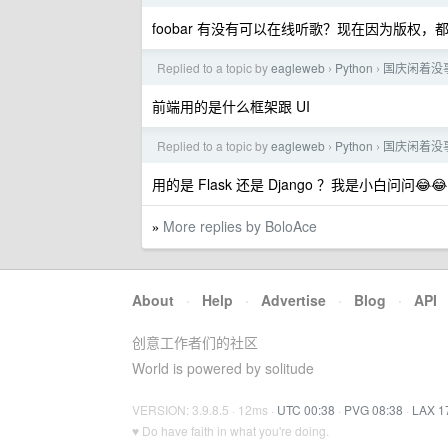
foobar 有没有可以在线听歌？现在因为版权
Replied to a topic by
eagleweb
Python
国庆闲着没
›
›
前端用的是什么框架跟 UI
Replied to a topic by
eagleweb
Python
国庆闲着没
›
›
用的是 Flask 还是 Django ？我是小白问问😂😂
More replies by BoloAce
»
About
·
Help
·
Advertise
·
Blog
·
API
创意工作者们的社区
World is powered by solitude
VERSION: 3.9.8.5 · 12ms ·
UTC 00:38
·
PVG 08:38
·
LAX 1
♥ Do have faith in what you're doing.