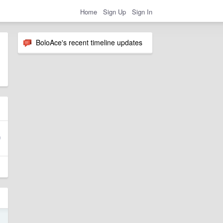
Home
Sign Up
Sign In
BoloAce's recent timeline updates
1