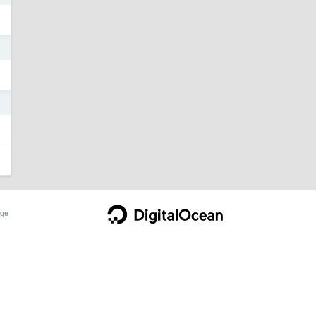
0
0
ge