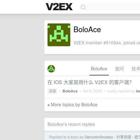
BoloAce
V2EX member #510944, joined on
BoloAce
提问
技
在 IOS 大家是用什么 V2EX 的客户端？
调查
•
BoloAce
•
Oct 9, 2020
• Lastly replied by
io
More topics by BoloAce
»
BoloAce's recent replies
Replied to a topic by
GeruzoniAnsasu
分享创造
迫
›
›