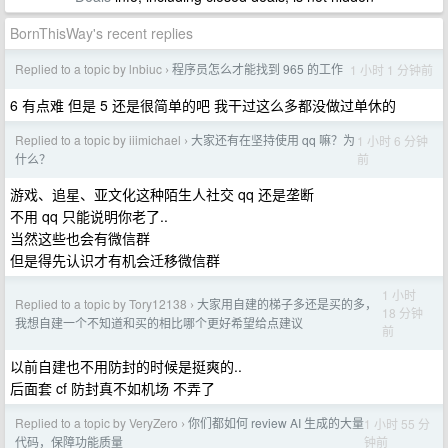
BornThisWay's recent replies
Replied to a topic by lnbiuc
程序员怎么才能找到 965 的工作
1 小时 1 分钟前
›
6 有点难 但是 5 还是很简单的吧 我干过这么多都没做过单休的
Replied to a topic by iiimichael
大家还有在坚持使用 qq 嘛？为
1 小时 6 分钟
›
前
什么？
游戏、追星、亚文化这种陌生人社交 qq 还是垄断
不用 qq 只能说明你老了..
当然这些也会有微信群
但是得先认识才有机会迁移微信群
1 小时
Replied to a topic by Tory12138
大家用自建的梯子多还是买的多，
›
18 分钟
我想自建一个不知道和买的相比哪个更好希望给点建议
前
以前自建也不用防封的时候是挺爽的..
后面套 cf 防封真不如机场 不弄了
Replied to a topic by VeryZero
你们都如何 review AI 生成的大量
1 小时 55 分
›
钟前
代码，保障功能质量