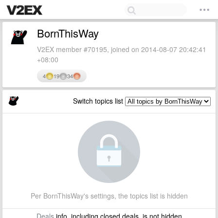
BornThisWay
V2EX member #70195, joined on 2014-08-07 20:42:41
+08:00
4
19
34
Switch topics list
Per BornThisWay's settings, the topics list is hidden
Deals
info, including closed deals, is not hidden