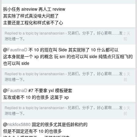
拆小任务 aireview 再人工 review
其实除了样式真没啥大问题了
主要还是工程化和样式省不了心
Replied to a topic by lananshaonian
兄弟们，分手了，好心累啊……发
2 天
›
前
泄吐槽一下。
@
FaustinaD
不 10 的现在叫 Side 其实就除了 10 什么都可以
这本身就是一个 xp 的概念 玩 sm 的也可以叫 side 纯情点只互相飞的
也可以叫 side
Replied to a topic by lananshaonian
兄弟们，分手了，好心累啊……发
3 天
›
前
泄吐槽一下。
@
FaustinaD
#7 不要拿 yxl 模板硬套
互攻或者不 10 的也很多 这属于 xp
Replied to a topic by lananshaonian
兄弟们，分手了，好心累啊……发
3 天
›
前
泄吐槽一下。
@
nickfox5880
固定的很多尤其是低龄和约的
但是不固定还有不 10 的也很多