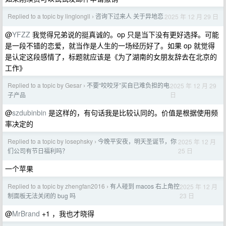
Replied to a topic by linglongll
咨询下过来人 关于异地恋
2025 年 12 月 29 日
›
@
YFZZ
我觉得兄弟说的挺真诚的。op 只是当下没有更好选择。可能
是一段不错的恋爱，就当作是人生的一场经历好了。如果 op 就觉得
是认定这段感情了，标题就应该是《为了湖南的女朋友辞去在北京的
工作》
Replied to a topic by Gesar
不要“咬咬牙”买自已难负担的电
2025 年 12 月 29
›
日
子产品
@
szdubinbin
是这样的，有句话我是比较认同的。价值是根据使用频
率决定的
Replied to a topic by losephsky
今晚平安夜，明天圣诞节，你
2025 年 12 月
›
25 日
们公司有节日福利吗？
一个苹果
Replied to a topic by zhengfan2016
有人碰到 macos 右上角控
2025 年 12 月
›
23 日
制面板无法关闭的 bug 吗
@
MrBrand
+1 ，我也才晓得