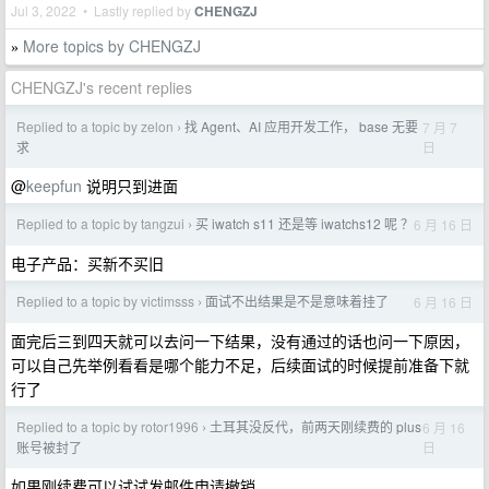
Jul 3, 2022 • Lastly replied by
CHENGZJ
More topics by CHENGZJ
»
CHENGZJ's recent replies
Replied to a topic by zelon
找 Agent、AI 应用开发工作， base 无要
7 月 7
›
日
求
@
keepfun
说明只到进面
Replied to a topic by tangzui
买 iwatch s11 还是等 iwatchs12 呢 ？
6 月 16 日
›
电子产品：买新不买旧
Replied to a topic by victimsss
面试不出结果是不是意味着挂了
6 月 16 日
›
面完后三到四天就可以去问一下结果，没有通过的话也问一下原因，
可以自己先举例看看是哪个能力不足，后续面试的时候提前准备下就
行了
Replied to a topic by rotor1996
土耳其没反代，前两天刚续费的 plus
6 月 16
›
日
账号被封了
如果刚续费可以试试发邮件申请撤销