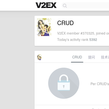
CRUD
V2EX member #370325, joined on
Today's activity rank
5392
CRUD
提问
技术
Per CRUD's s