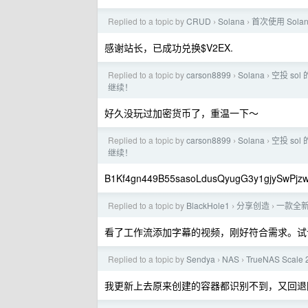
Replied to a topic by
CRUD
Solana
首次使用 Sola
›
›
感谢站长，已成功兑换$V2EX.
Replied to a topic by
carson8899
Solana
空投 so
›
›
继续！
好久没玩过加密货币了，重温一下～
Replied to a topic by
carson8899
Solana
空投 so
›
›
继续！
B1Kf4gn449B55sasoLdusQyugG3y1gjySwPjz
Replied to a topic by
BlackHole1
分享创造
一款全新
›
›
看了工作流添加字幕的视频，刚好符合需求。试
Replied to a topic by
Sendya
NAS
TrueNAS Scal
›
›
我更新上去原来创建的容器都识别不到，又回退