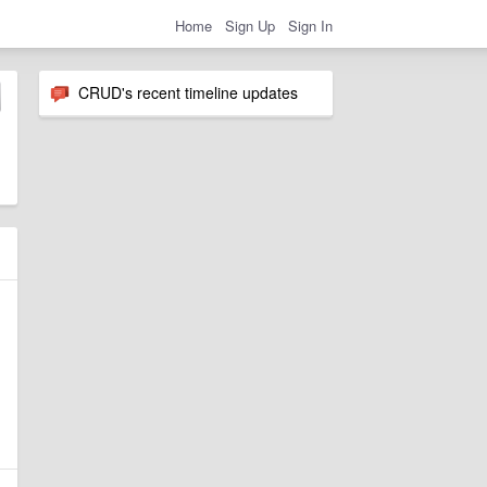
Home
Sign Up
Sign In
CRUD's recent timeline updates