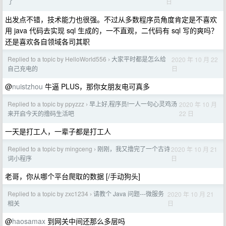
日
了
出发点不错，技术能力也很强。不过从多数程序员角度肯定是不喜欢
用 java 代码去实现 sql 生成的，一不直观，二代码有 sql 写的爽吗？
还是喜欢各自领域各司其职
Replied to a topic by HelloWorld556
大家平时都是怎么给
2020 年 10 月 22
›
日
自己充电的
@
nuistzhou
牛逼 PLUS，那你女朋友电可真多
Replied to a topic by ppyzzz
早上好,程序员!一人一句心灵鸡汤
2020 年 10 月
›
22 日
来开启今天的撸码生活吧
一天是打工人，一辈子都是打工人
Replied to a topic by mingceng
刚刚，我又撸完了一个古诗
2020 年 10 月 21
›
日
词小程序
老哥，你从哪个平台爬取的数据 [/手动狗头]
Replied to a topic by zxc1234
请教个 Java 问题---微服务
2020 年 10 月 21
›
日
相关
@
haosamax
到网关中间还那么多层吗