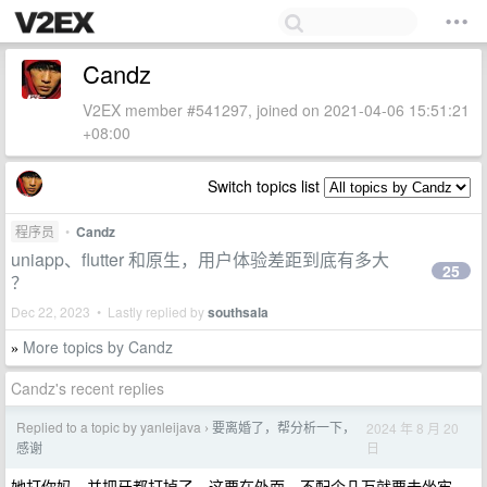
Candz
V2EX member #541297, joined on 2021-04-06 15:51:21
+08:00
Switch topics list
程序员
•
Candz
uniapp、flutter 和原生，用户体验差距到底有多大
25
？
Dec 22, 2023 • Lastly replied by
southsala
More topics by Candz
»
Candz's recent replies
Replied to a topic by yanleijava
要离婚了，帮分析一下，
2024 年 8 月 20
›
日
感谢
她打你妈，并把牙都打掉了。这要在外面，不配个几万就要去坐牢