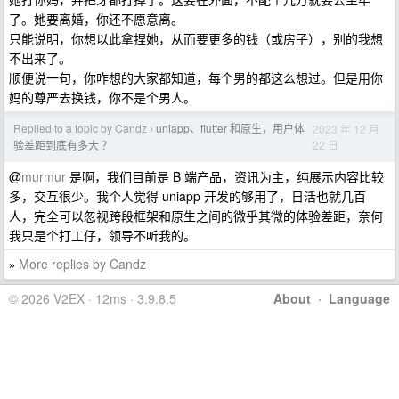
了。她要离婚，你还不愿意离。
只能说明，你想以此拿捏她，从而要更多的钱（或房子），别的我想
不出来了。
顺便说一句，你咋想的大家都知道，每个男的都这么想过。但是用你
妈的尊严去换钱，你不是个男人。
Replied to a topic by Candz
uniapp、flutter 和原生，用户体
2023 年 12 月
›
22 日
验差距到底有多大 ？
@
murmur
是啊，我们目前是 B 端产品，资讯为主，纯展示内容比较
多，交互很少。我个人觉得 uniapp 开发的够用了，日活也就几百
人，完全可以忽视跨段框架和原生之间的微乎其微的体验差距，奈何
我只是个打工仔，领导不听我的。
More replies by Candz
»
© 2026 V2EX · 12ms · 3.9.8.5
About
·
Language