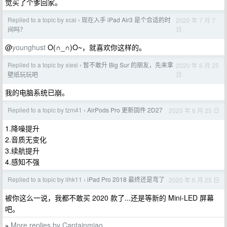
觉买了个爹回家。
Replied to a topic by xcai
现在入手 iPad Air3 是个合适的时
2020 年 7 月 7
›
日
间吗？
@
younghust
O(∩_∩)O~，就喜欢你这样的。
Replied to a topic by xiesi
暂不敢升 Big Sur 的朋友，先来拿
2020 年 6 月 25
›
日
壁纸玩玩吧
我的电脑系统已崩。
Replied to a topic by tzm41
AirPods Pro 更新固件 2D27
2020 年 6 月 25 日
›
1.降噪提升
2.音质无变化
3.续航提升
4.感知不强
Replied to a topic by lihk11
iPad Pro 2018 最终还是弯了
2020 年 6 月 25 日
›
被你这么一说，我都不敢买 2020 款了...还是等新的 Mini-LED 屏幕
吧。
More replies by Captainmiao
»