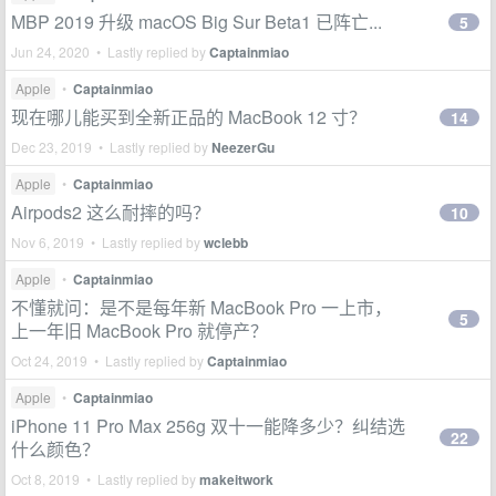
MBP 2019 升级 macOS Big Sur Beta1 已阵亡...
5
Jun 24, 2020 • Lastly replied by
Captainmiao
Apple
•
Captainmiao
现在哪儿能买到全新正品的 MacBook 12 寸？
14
Dec 23, 2019 • Lastly replied by
NeezerGu
Apple
•
Captainmiao
Airpods2 这么耐摔的吗？
10
Nov 6, 2019 • Lastly replied by
wclebb
Apple
•
Captainmiao
不懂就问：是不是每年新 MacBook Pro 一上市，
5
上一年旧 MacBook Pro 就停产？
Oct 24, 2019 • Lastly replied by
Captainmiao
Apple
•
Captainmiao
iPhone 11 Pro Max 256g 双十一能降多少？纠结选
22
什么颜色？
Oct 8, 2019 • Lastly replied by
makeitwork