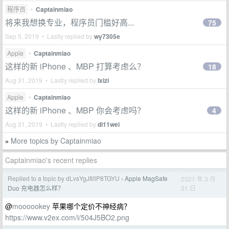
程序员
•
Captainmiao
将来我想换专业，程序员门槛好高...
75
Sep 5, 2019 • Lastly replied by
wy7305e
Apple
•
Captainmiao
这样的新 iPhone 、MBP 打算考虑么？
18
Aug 31, 2019 • Lastly replied by
Ixizi
Apple
•
Captainmiao
这样的新 iPhone 、MBP 你会考虑吗？
4
Aug 31, 2019 • Lastly replied by
di11wei
More topics by Captainmiao
»
Captainmiao's recent replies
Replied to a topic by dLvsYgJ8fiP8TGYU
Apple MagSafe
2021 年 3 月
›
31 日
Duo 充电器怎么样？
@
moooookey
苹果哪个定价不神经病？
https://www.v2ex.com/i/504J5BO2.png