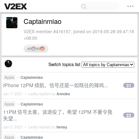
Captainmiao
V2EX member #416157, joined on 2019-05-28 09:47:18
+08:00
40
40
Switch topics list
Apple
•
Captainmiao
iPhone 12PM 续航、信号还是一如既往的辣鸡...
31
Jan 7, 2021 • Lastly replied by
Annoke
Apple
•
Captainmiao
11PM 信号太差，该退役了，希望 12PM 不要令我
22
失望...
Jan 2, 2021 • Lastly replied by
hensy
Apple
•
Captainmiao