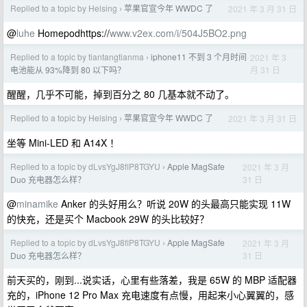
Replied to a topic by Helsing
苹果官宣今年 WWDC 了
2021 年 3 月 31 日
›
@
luhe
Homepodhttps://
www.v2ex.com/i/504J5BO2.png
Replied to a topic by tiantangtianma
iphone11 不到 3 个月时间
2021 年 3
›
月 31 日
电池能从 93%降到 80 以下吗？
醒醒，几乎不可能，掉到百分之 80 几基本就不动了。
Replied to a topic by Helsing
苹果官宣今年 WWDC 了
2021 年 3 月 31 日
›
坐等 Mini-LED 和 A14X ！
Replied to a topic by dLvsYgJ8fiP8TGYU
Apple MagSafe
2021 年 3 月
›
31 日
Duo 充电器怎么样？
@
minamike
Anker 的头好用么？听说 20W 的头最高只能实现 11W
的快充，还是买个 Macbook 29W 的头比较好？
Replied to a topic by dLvsYgJ8fiP8TGYU
Apple MagSafe
2021 年 3 月
›
31 日
Duo 充电器怎么样？
前天买的，刚到...说实话，心里有些落差，我是 65W 的 MBP 适配器
充的，iPhone 12 Pro Max 充电速度有点慢，用起来小心翼翼的，感