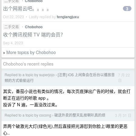
二手交易
•
Chobohoo
出个网易云吧。。。。
3
Oct 22, 2023 • Lastly replied by
fenglangjuxu
二手交易
•
Chobohoo
收个腾讯视频 TV 端的会员？
Sep 4, 2023
More topics by Chobohoo
»
Chobohoo's recent replies
Replied to a topic by superjojo
[注意] iOS 上闲鱼会在后台以播放音
7 月 22
›
日
频的方式偷偷运行
其实，番茄小说也有类似的情况，每次页底弹出广告的时候，就会打
断正在运行的听歌 app 。
投诉了 N 遍，一直没改过来。
Replied to a topic by cocong
破送外卖的整天乱按喇叭真的烦
3 月 31 日
›
弄两个破激光大灯(绿色光),然后直接把光源怼到你脸上\眼里的更恶
心..