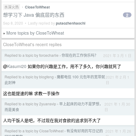
水深火热
•
CloseToWheat
想学习下 Java 偏底层的东西
2
Sep 8, 2020 • Lastly replied by
putaozhenhaochi
More topics by CloseToWheat
»
CloseToWheat's recent replies
Replied to a topic by forcecharlie
你现在的工作快乐吗？
2021 年 3 月 1 日
›
@
Kasumi20
如果你的兴趣是工作，用不了多久，你兴趣就死了
Replied to a topic by blogfeng
魔都电信 100 元包年的宽带就
2021 年 2 月 1
›
日
此封神
这也能提速的嘛 求教一手操作
Replied to a topic by 2yuansvip
早上起床的动力不是梦想，
2021 年 1 月 30
›
日
而是美食
人均干饭人是吧，不过现在我对食欲的追求到不大了
Replied to a topic by CloseToWheat
有没有好用的写日记的
2021 年 1 月 26
›