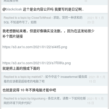
日
网站推荐啊
@
blackcloak
这个是全内容公开吗 我要写的是日记啊..
Replied to a topic by CloseToWheat
求助，突然一种求和的
2021 年 1 月
›
23 日
SQL 不知道咋写了，如图
我老想删帖来着，但是好像确实没法删，，因为在这发帖很少
补个图片链接
https://s3.ax1x.com/2021/01/22/sI4itS.png
https://s3.ax1x.com/2021/01/23/s7RXKs.png
就是把上面的搜成下面的
Replied to a topic by matrix67
如今中这个 incaseformat 蠕虫病
2021 年 1 月
›
15 日
毒的应该都是超级老的电脑了吧
也就是说得 10 年不换电脑才能中吧
Replied to a topic by biguokang
各位大佬，请教一下如何在断
2021 年 1 月
›
15 日
网的环境下同步代码？