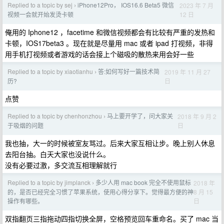
Replied to a topic by sej
iPhone12Pro， IOS16.6 Beta5 微信
2023 年 7 月
›
12 日
视频一会就开始发烫卡顿
俺用的 Iphone12 ，facetime 和微信视频都会有比较有严重的发热和
卡顿，IOS17beta3 。现在就是尽量用 mac 或者 ipad 打视频，非得
用手机打视频或者游戏的话会接上个磁吸的散热来用会好一些
Replied to a topic by xiaotianhu
答:如何写好一篇技术简
2019 年 11 月 27
›
日
历?
点赞
Replied to a topic by chenhonzhou
马上要开学了，问大家关
2018 年 9 月 2
›
日
于吸烟的问题
我也抽，大一的时候被室友骂过。后来大家互相让步。晚上别人休息
去阳台抽。白天大家也没说什么。
没有必要过激，多交流互相理解就行
Replied to a topic by jimplanck
多少人用 mac book 完全不使用鼠标
2018 年
›
8 月 15
的，是否已经完全习惯了苹果系统，使用心得分享下。觉得最方便的神
日
操作有哪些。
双指翻页三指拖动四指切换全屏，空格预览回车重命名。买了 mac 当