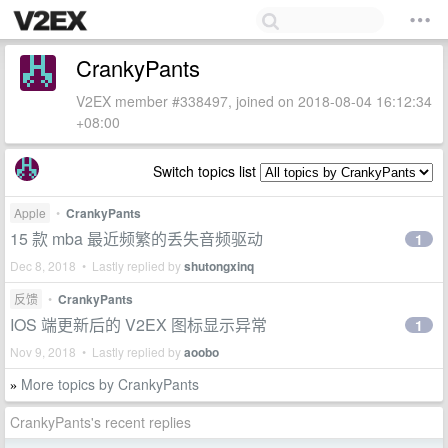
CrankyPants
V2EX member #338497, joined on 2018-08-04 16:12:34
+08:00
Switch topics list
Apple
•
CrankyPants
15 款 mba 最近频繁的丢失音频驱动
1
Dec 8, 2018 • Lastly replied by
shutongxinq
反馈
•
CrankyPants
IOS 端更新后的 V2EX 图标显示异常
1
Nov 9, 2018 • Lastly replied by
aoobo
More topics by CrankyPants
»
CrankyPants's recent replies