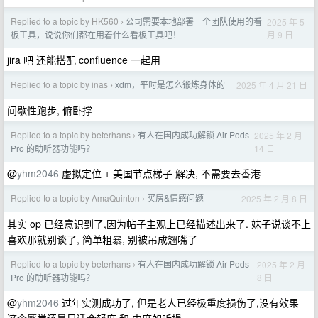
Replied to a topic by HK560
公司需要本地部署一个团队使用的看
2025 年 5
›
月 9 日
板工具，说说你们都在用着什么看板工具吧！
jira 吧 还能搭配 confluence 一起用
Replied to a topic by inas
xdm，平时是怎么锻炼身体的
2025 年 4 月 21 日
›
间歇性跑步, 俯卧撑
Replied to a topic by beterhans
有人在国内成功解锁 Air Pods
2025 年 2 月
›
14 日
Pro 的助听器功能吗？
@
yhm2046
虚拟定位 + 美国节点梯子 解决, 不需要去香港
Replied to a topic by AmaQuinton
买房&情感问题
2025 年 2 月 8 日
›
其实 op 已经意识到了,因为帖子主观上已经描述出来了. 妹子说谈不上
喜欢那就别谈了, 简单粗暴, 别被吊成翘嘴了
Replied to a topic by beterhans
有人在国内成功解锁 Air Pods
2025 年 2 月
›
8 日
Pro 的助听器功能吗？
@
yhm2046
过年实测成功了, 但是老人已经极重度损伤了,没有效果