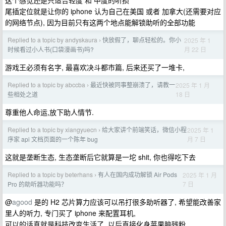
这个感觉还是只适合轻度 和 中度的听损
尾插定位就是让你的 iphone 认为自己在美国 或者 加拿大(还需要对应
的网络节点), 因为目前只有这两个地点能解锁助听的全部功能
Replied to a topic by andyskaura
快放假了，聊点轻松的。你小
2025 年 1
›
月 22 日
时候看过小人书(口袋漫画书)吗?
游戏王必须有名字, 最喜欢决斗都市篇, 后来还买了一堆卡,
Replied to a topic by abccba
最近快被同事整崩溃了，请教一
2025 年 1 月
›
18 日
些相处之道
尊重他人命运,放下助人情节.
Replied to a topic by xiangyuecn
给大家讲个前端笑话，微信小程
2025 年 1
›
月 7 日
序家 api 文档页面的一个陈年 bug
这就是垄断生态, 生态垄断后它就算是一坨 shit, 你也得吃下去
Replied to a topic by beterhans
有人在国内成功解锁 Air Pods
2025 年 1 月
›
7 日
Pro 的助听器功能吗？
@
agood
是的 H2 芯片算力应该可以吊打很多助听器了, 希望能改善家
里人的听力, 专门买了 iphone 来配置耳机,
可以的话真就是科技改变生活了. 以后直接化身苹果脑残粉