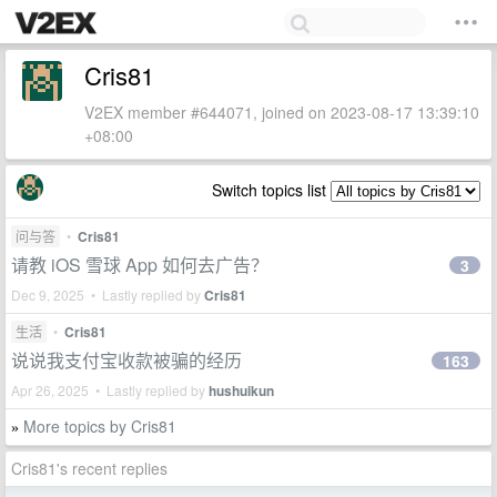
Cris81
V2EX member #644071, joined on 2023-08-17 13:39:10
+08:00
Switch topics list
问与答
•
Cris81
请教 iOS 雪球 App 如何去广告？
3
Dec 9, 2025 • Lastly replied by
Cris81
生活
•
Cris81
说说我支付宝收款被骗的经历
163
Apr 26, 2025 • Lastly replied by
hushuikun
More topics by Cris81
»
Cris81's recent replies