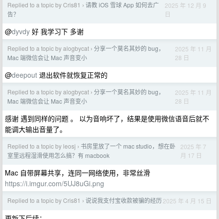
Replied to a topic by Cris81
请教 iOS 雪球 App 如何去广
2025 年 12 月 9
›
日
告？
@
dyvdy
好 我学习下 多谢
Replied to a topic by alogbycat
分享一个莫名其妙的 bug，
2025 年 11 月
›
28 日
Mac 端微信会让 Mac 声音变小
@
deepout
退出软件就恢复正常的
Replied to a topic by alogbycat
分享一个莫名其妙的 bug，
2025 年 11 月
›
28 日
Mac 端微信会让 Mac 声音变小
感谢 遇到同样的问题 。 以为音响坏了，结果是使用微信语音后就不
能调大输出音量了。
Replied to a topic by leosj
书房里放了一个 mac studio，想在卧
2025 年 7
›
月 17 日
室里远程湿滑使用怎么搞？有 macbook
Mac 自带屏幕共享，连同一网络使用，非常丝滑
https://i.imgur.com/5UJ8uGi.png
Replied to a topic by Cris81
说说我支付宝收款被骗的经历
2025 年 4 月 15 日
›
更新下后续：