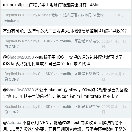
rclone+sftp 上传跨了半个地球传输速度也能有 14M/s
Replied to a topic by wsseo
微软 AI 这么厉害，应该用 AI 重构
1 月 5
›
日
windows
有没有可能，去年许多大厂云服务大规模崩溃是滥用 AI 编程导致的？
Replied to a topic by CuleSKY
mirroralib，可能是 b 站最快
2025 年 4 月 16
›
日
的 CDN？
@
Shad0w23333
抱歉我不用 iOS ，安卓的话改包装模块就可以了。
iOS 应该只能用代理或者自己弄个 dns 或者代理
Replied to a topic by CuleSKY
mirroralib，可能是 b 站最快
2025 年 4 月 16
›
日
的 CDN？
@
Shad0w23333
不要用 akamai 或 aliov ，99%的卡顿都是因为回源
导致了。用帖子里边的插件，把 cdn 指定到 mirroralib 就不卡了
Replied to a topic by CuleSKY
mirroralib，可能是 b 站最快
2025 年 4 月 14
›
日
的 CDN？
@
Actrace
不喜欢用 VPN ，能通过改 host 或者改 dns 解决的绝不
用……因为没这个必要，而且写规则太麻烦，写不会还会影响正常的