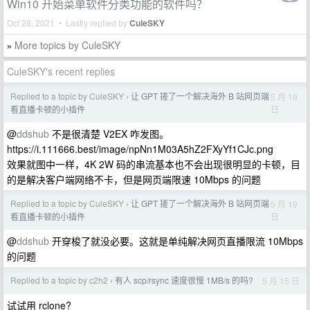
Win10 开始菜单软件分类功能的软件吗？
Oct 28, 2021 • Lastly replied by
CuleSKY
More topics by CuleSKY
»
CuleSKY's recent replies
Replied to a topic by CuleSKY
让 GPT 搓了一个解决海外 B 站网页端
5 月 19
›
日
看直播卡顿的小插件
@
ddshub
不是很清楚 V2EX 咋发图。
https://i.111666.best/image/npNn1M03A5hZ2FXyYf1CJc.png
效果就图中一样，4K 2W 码的串流基本也不会出现很明显的卡顿，目
的是解决客户端网络不卡，但是网页端限速 10Mbps 的问题
Replied to a topic by CuleSKY
让 GPT 搓了一个解决海外 B 站网页端
5 月 19
›
日
看直播卡顿的小插件
@
ddshub
开穿梭了就没必要。这就是单纯解决网页直播限流 10Mbps
的问题
Replied to a topic by c2h2
有人 scp/rsync 速度很慢 1MB/s 的吗?
5 月 15 日
›
试试用 rclone?