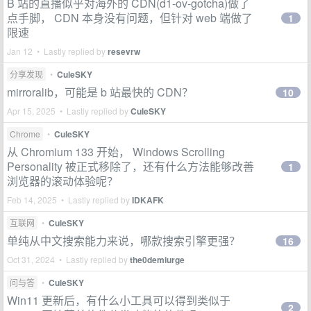
B 站的直播似乎对海外的 CDN(d1-ov-gotcha)做了
点手脚， CDN 本身没有问题，但针对 web 端做了
1
限速
Jan 12 • Lastly replied by
resevrw
分享发现
•
CuleSKY
mirroralib，可能是 b 站最快的 CDN？
10
Apr 15, 2025 • Lastly replied by
CuleSKY
Chrome
•
CuleSKY
从 Chromium 133 开始， Windows Scrolling
Personality 被正式移除了，还有什么方法能够改善
1
浏览器的滚动体验呢？
Feb 14, 2025 • Lastly replied by
IDKAFK
互联网
•
CuleSKY
单纯从中文搜索能力来说，哪款搜索引擎更强？
16
Oct 31, 2024 • Lastly replied by
the0demiurge
问与答
•
CuleSKY
Win11 更新后，有什么小工具可以得到类似于
2