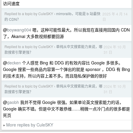
访问速度
Replied to a topic by CuleSKY
mirroralib，可能是 b 站最快
2025 年 4 月 14
›
日
的 CDN？
@
boywang004
嗯，这种可能性最大。所以我现在直接用回国内 CDN
了，Akamai 大多数视频都要回源
Replied to a topic by CuleSKY
单纯从中文搜索能力来说，哪
2024 年 10 月
›
31 日
款搜索引擎更强？
@
decken
个人感觉 Bing 和 DDG 的有效内容比 Google 多很多。
Google 搜索一些商品内容第一个弹出的就是 sponsor ，DDG 有 Bing
的技术支持，所以内容上差不多。而且隐私保护做的很好
Replied to a topic by CuleSKY
单纯从中文搜索能力来说，哪
2024 年 10 月
›
31 日
款搜索引擎更强？
@
gaobh
我并不觉得 Google 很强。如果单论英文搜索能力的话，
Google 确实不错。但是中文不敢恭维……稍微一点冷门点的很多都是
死页
More replies by CuleSKY
»