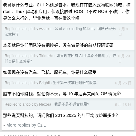
老哥是什么专业，211 吗还是普本，我现在在嵌入式物联网领域，搞
rtos 、linux 驱动和应用，但没接触过 ROS （不过 ROS 不难），你
是怎么入行的，毕业后就一直在做这个吗
Replied to a topic by wzzexe
公司 vibe coding 的项目，团队已经无
7 月 3
›
日
法掌控了
本质就是你们团队没有把控好，没有做足够的前期预研调研
Replied to a topic by TirionHo
如果现在所有 AI 工具都不能用了，你
6 月 29
›
日
们会是什么感受？
如果现在没有汽车、飞机、摩托车，你是什么感受
Replied to a topic by Brightt
生平第一次拿住翻倍的股票
6 月 25 日
›
股市不怕你赚钱，就怕你不玩，等 10 年后再来问问 OP 情况🤭
Replied to a topic by Nexora
我是不是不适合炒股?
6 月 18 日
›
那些说买科技的，请问你们 2015-2025 的年平均收益率多少？
More replies by CziL
»