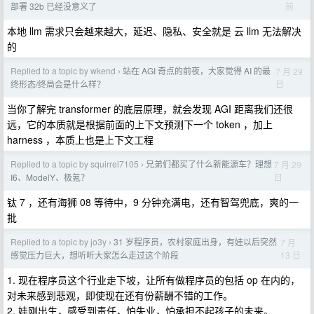
前
部署 32b 已经没意义了
本地 llm 需求只会越来越大，延迟、隐私、安全就是 云 llm 无法解决
的
Replied to a topic by wkend
站在 AGI 奇点的前夜，大家觉得 AI 的最
7 月 29
›
日
终形态/终局会是什么样？
当你了解完 transformer 的底层原理，就会发现 AGI 距离我们还很
远，它的本质就是根据前面的上下文预测下一个 token ，加上
harness ，本质上也是上下文工程
Replied to a topic by squirrel7105
兄弟们都买了什么新能源车？理想
7 月 29
›
日
I6、ModelY、极氪？
钛 7 ，还有海狮 08 等待中，9 分钟充满电，还有智驾兜底，爽的一
批
Replied to a topic by jo3y
31 岁程序员，农村家庭出身，有娃以后突然
7 月
›
13 日
感觉压力巨大，想听听大家怎么走过这个阶段
1. 现在程序员这个行业走下坡，让所有做程序员的包括 op 在内的，
对未来感到悲观，即使现在还有份薪酬不错的工作。
2. 娃刚出生，感受到责任，怕失业，怕承担不起孩子的未来。