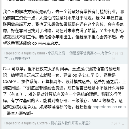
我个人的解决方案就是转行，去一个前景好有增长有门槛的行业，哪
怕前期工资低一点，人最怕的就是对未来过于悲观。我 24 年还在互
联网做前端开发，我也无法想象如果我现在还在这个岗位，会有多焦
虑，好在靠自己找到了出路，现在对未来充满了希望，至少不用担心
被裁员找不到工作。我的娃今年刚出生，但我毫不担心会养不起。希
望这番表述能给 op 带来点启发。
Replied to a topic by bihui
小孩马上高一,但是想学信奥赛 c++,有什么
7 月 13
›
日
学 c++的书推荐?
C++ 可以学，但不建议花太多时间学。重点是打通跨语言的基础知
识，编程语言玩来玩去就那一套，建议 op 先让娃学 C ，然后是
CSAPP 、操作系统、计算机网络、设计模式这些，这些打通之后，上
到应用层，下到底层都能融会贯通，现在语言已经基本不是什么障碍
了（有 ai ），难的是对计算机有没有一个系统的理解。看到这行代
码，有学过基础的人，能看到寄存器、三级缓存、MMU 等概念，这
些就是核心竞争力。如果非得推荐的话，我建议看
cppreference.com
，最官方最权威~
Replied to a topic by Exxfire
搞机器人软件开发去哪里？
7 月 7 日
›