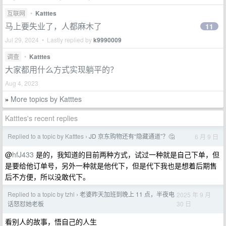
互联网
•
Katttes
马上要失业了，人都麻木了
11
Jul 29, 2024 • Lastly replied by
k9990009
调查
•
Katttes
大家都用什么方式实现躺平的？
Aug 4, 2023
More topics by Katttes
»
Katttes's recent replies
Replied to a topic by Katttes
JD 京东购物还有“隐藏通道”？🤔
6 月 9 日
›
@
hfJ433
是的，我知道的目前两种方式，试过一种就是自己下单，但
是要给他订单号，另外一种就是他代下，但是代下我也是想着后期售
后不方便，所以没敢代下。
Replied to a topic by tzhl
老婆昨天加班到晚上 11 点，半夜电
2025 年 9 月
›
30 日
话怒怼她老板
看别人的故事，悟自己的人生