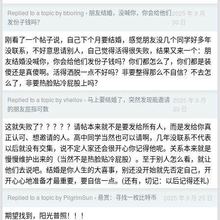
Replied to a topic by bboring
朋友结婚，没喊你，你会给他们
2025 年 9 月
›
30 日
发份子钱吗？
刚看了一个帖子说，自己下个月要结婚，感觉朋友没几个同学好多年
没联系，不好意思请别人，自己觉得活得很失败，结果又来一个：朋
友结婚没喊你，你会给他们发份子钱吗？你们都怎么了，你们都是装
傻还是真傻啊。活得洒脱一点不好吗？非要整得那么不自信？不去怎
么了，非要热脸贴冷屁股上吗？
Replied to a topic by vhellov
马上要结婚了，突然发现能邀请
2025 年 9 月
›
30 日
的朋友屈指可数
这就失败了？？？？？请帖本来就不是要发给所有人，而是发给你真
正认可、想邀请的人。高中同学当然也可以请啊，几年没联系不代表
以后就没有交集，说不定人家还会很开心你记得他呢。关系本来就是
慢慢维护出来的（当然不是热脸贴冷屁股）。至于别人怎么看，就让
他们去说吧。结婚是你人生的大喜事，别还没开始就先否定自己，开
开心心地准备才最重要，要自信一点。(还有，切记：以后记得还礼)
Replied to a topic by PilgrimSun
悬赏：寻找一枚比特币
2025 年 9 月 25 日
›
期望找到，阳光普照！！！