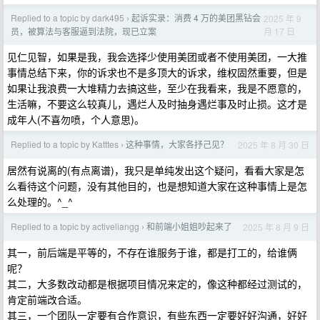
Replied to a topic by dark495
起诉实录：消费 4 万的美团黑钻会
2025 年 9
›
月 17 日
员，被算法与客服逼到法院，现已立案
见仁见智，如果是我，我会选择少使用美团或者不使用美团，一大推
事情总结下来，你的诉求也不是多顶大的诉求，维权固然重要，但是
如果让我浪费一大堆精力去搞这些，至少在我看来，我是不愿意的，
生活嘛，不要这么较真儿，遇烂人及时抽身遇烂事及时止损。这才是
成年人(不喜勿喷，个人意思)。
Replied to a topic by Katttes
这种事情，大家各抒己见？
2025 年 8 月 30 日
›
居然有说离的(有点离谱)，我只是单纯发出这个疑问，看看大家是怎
么看待这个问题，没有其他目的，也是想知道大家在这种事情上是怎
么处理的。^_^
Replied to a topic by activeliangg
和前端小姐姐吵起来了
2025 年 8 月 9 日
›
其一，前后端是平等的，不存在谁服务于谁，都是打工的，给谁俩
呢？
其二，大多数改动都是根据项目情况来定的，像这种都经过测试的，
肯定前端改合适。
其三，一个团队一定要有合作意识，有些东西一定要好好沟通，好好