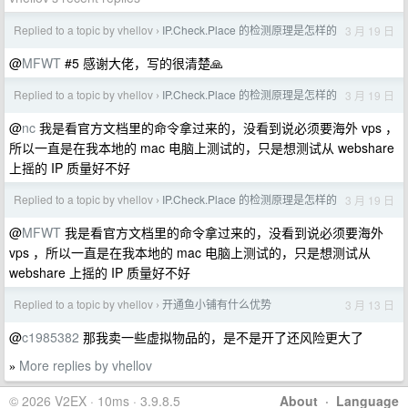
Replied to a topic by vhellov
IP.Check.Place 的检测原理是怎样的
3 月 19 日
›
@
MFWT
#5 感谢大佬，写的很清楚🙏
Replied to a topic by vhellov
IP.Check.Place 的检测原理是怎样的
3 月 19 日
›
@
nc
我是看官方文档里的命令拿过来的，没看到说必须要海外 vps ，
所以一直是在我本地的 mac 电脑上测试的，只是想测试从 webshare
上摇的 IP 质量好不好
Replied to a topic by vhellov
IP.Check.Place 的检测原理是怎样的
3 月 19 日
›
@
MFWT
我是看官方文档里的命令拿过来的，没看到说必须要海外
vps ，所以一直是在我本地的 mac 电脑上测试的，只是想测试从
webshare 上摇的 IP 质量好不好
Replied to a topic by vhellov
开通鱼小铺有什么优势
3 月 13 日
›
@
c1985382
那我卖一些虚拟物品的，是不是开了还风险更大了
More replies by vhellov
»
© 2026 V2EX · 10ms · 3.9.8.5
About
·
Language