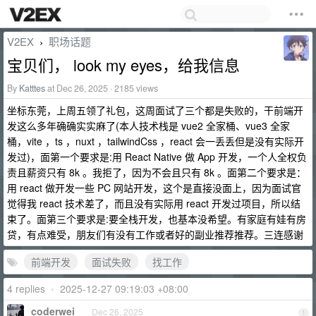
V2EX
职场话题
›
宝贝们， look my eyes，给我信息
By
Katttes
at Dec 26, 2025 · 2185 views
坐标东莞，上周五领了礼包，这周面试了三个都是失败的，干前端开
发这么多年确确实实麻了(本人技术栈是 vue2 全家桶、vue3 全家
桶，vite ，ts ，nuxt ，tailwindCss ，react 会一丢丢但是没有实际开
发过)，面第一个要求是:用 React Native 做 App 开发，一个人全权负
责且薪资只有 8k 。我拒了，因为不会且只有 8k 。面第二个要求是：
用 react 做开发一些 PC 网站开发，这个是直接没面上，因为面试官
觉得我 react 技术差了，而且没有实际用 react 开发过项目，所以结
束了。面第三个要求是:要全栈开发，也基本没希望。有家庭有娃有房
贷，有点难受，朋友们有没有工作或者好的副业推荐推荐。三连感谢
前端开发
面试失败
找工作
4 replies
•
2025-12-27 09:19:03 +08:00
coderwei
Dec 26, 2025
1