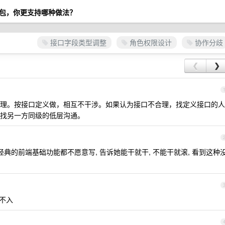
包，你更支持哪种做法？
接口字段类型调整
角色权限设计
协作分歧
❮
❯
理。按接口定义做，相互不干涉。如果认为接口不合理，找定义接口的人
找另一方同级的低层沟通。
经典的前端基础功能都不愿意写, 告诉她能干就干, 不能干就滚, 看到这种
孔不入