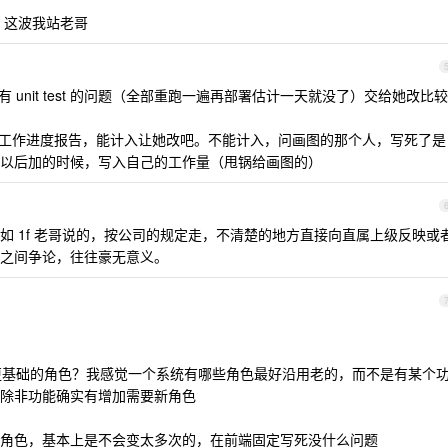
，这波我站老哥
 unit test 的问题（全部重跑一遍再部署估计一天就没了）交给她改比较
入工作进度报告，能计入让她改吧。不能计入，问画图的那个人，写死了是
以后加的时候，写入自己的工作量（甩锅给画图的）
如 1f 老哥说的，按公司的规定走，不清楚的地方直接向直属上级反映或
之间争论，往往豪无意义。
个更基础的角色？我感觉一个系统有哪些角色最好沿用老的，而不是有某个
除非功能确实有增加需要新角色
角色，基本上是不会变太多次的，在前端固定写死没什么问题