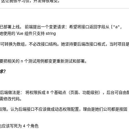
，这让我很不习惯，开发得很难受。
已部署上线。 前端提出一个变更请求：希望将接口返回字段从
["a", 
是她使用的 Vue 组件只支持 string
即可转换为数组，不必改接口结构。她坚持要后端改接口格式，当时项目
把相关的 n 个测试用例都变更重新测试和部署。
求？
的后端做法是： 将权限拆成 8 个基础点（页面、功能级别），后台可自由
需修改代码。
及对应权限。认为后端接口不应该做成动态权限配置，理由是她们公司都是按固
应该写死为 4 个角色