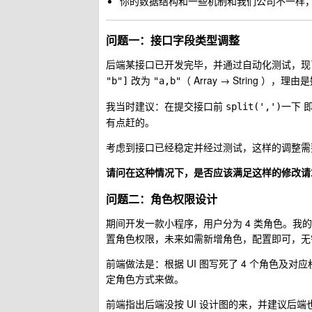
你的数据结构和一些机制和我们公司不一样
问题一：接口字段类型调整
后端某接口已开发完毕，并通过自动化测试，现
改为
（ Array → String ），理由
"b"]
"a,b"
我当时建议：在提交接口前
一下 
split(',')
有点赶的。
考虑到接口已经稳定并经过测试，这样的调整需要
请问在这种情况下，是否应该满足这样的修改请
问题二：角色权限设计
期间开发一款小程序，用户分为 4 类角色。我
置角色权限，未来如需新增角色，配置即可，无
前端做法是：根据 UI 图写死了 4 个角色
定角色方式来做。
前端指出后端没按 UI 设计图的来，并建议后端也