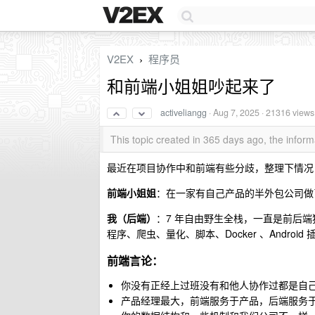
V2EX
程序员
›
和前端小姐姐吵起来了
activeliangg
·
Aug 7, 2025
· 21316 views
This topic created in 365 days ago, the info
最近在项目协作中和前端有些分歧，整理下情况
前端小姐姐
：在一家有自己产品的半外包公司做了
我（后端）
：7 年自由野生全栈，一直是前后端独立项目
程序、爬虫、量化、脚本、Docker 、Andro
前端言论：
你没有正经上过班没有和他人协作过都是自
产品经理最大，前端服务于产品，后端服务