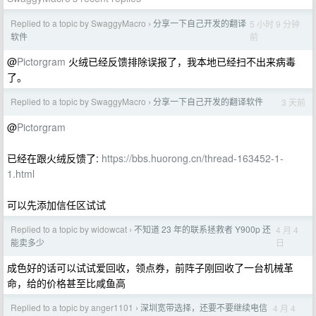
Replied to a topic by SwaggyMacro
分享一下自己开发的翻译
5 小时 9 分钟
›
前
软件
@
Pictorgram
火绒已经反馈排除误报了，我本地已经扫不出来病毒
了。
Replied to a topic by SwaggyMacro
分享一下自己开发的翻译软件
3 天前
›
@
Pictorgram
已经在跟火绒反馈了:
https://bbs.huorong.cn/thread-163452-1-
1.html
可以先添加信任区试试
Replied to a topic by widowcat
不知道 23 年的联系拯救者 Y900p 还
4 月 4
›
日
能卖多少
成色好的话可以试试爱回收，领点券，前阵子刚回收了一台机械革
命，给的价格甚至比咸鱼高
Replied to a topic by anger1101
深圳宽带选择，还要不要继续电信
4 月 4
›