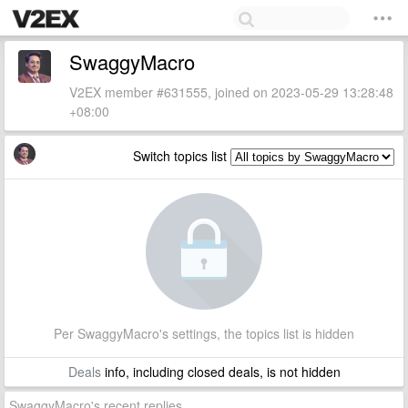
SwaggyMacro
V2EX member #631555, joined on 2023-05-29 13:28:48
+08:00
Switch topics list
Per SwaggyMacro's settings, the topics list is hidden
Deals
info, including closed deals, is not hidden
SwaggyMacro's recent replies