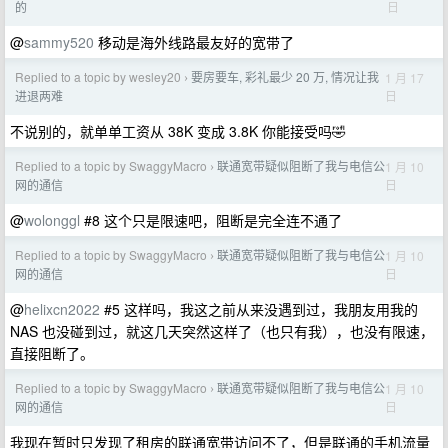
日
的
@
sammy520
移动是海外线路最友好的宽带了
Replied to a topic by wesley20
要房要车, 彩礼最少 20 万, 情况让我
1 月 17
›
日
进退两难
不说别的，就单单工资从 38K 变成 3.8K 你能接受吗🤣
Replied to a topic by SwaggyMacro
联通宽带疑似阻断了我与电信公
1 月 10
›
日
网的通信
@
wolonggl
#8 这个只是限速吧，阻断是完全连不通了
Replied to a topic by SwaggyMacro
联通宽带疑似阻断了我与电信公
1 月 10
›
日
网的通信
@
helixcn2022
#5 这样吗，我这之前从来没遇到过，我朋友用我的
NAS 也没碰到过，就这几天突然这样了（也只有我），也没有限速，
直接阻断了。
Replied to a topic by SwaggyMacro
联通宽带疑似阻断了我与电信公
1 月 10
›
日
网的通信
我现在暂时只发现了租房的联通宽带访问不了，但是联通的手机流量