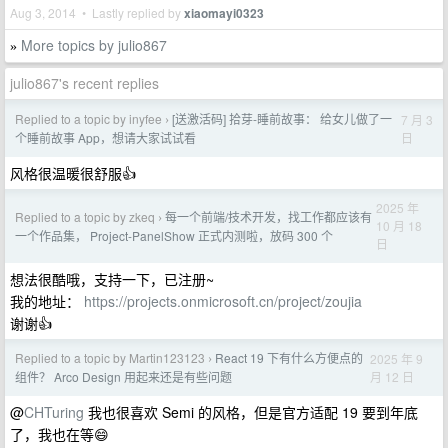
Aug 3, 2014 • Lastly replied by
xiaomayi0323
More topics by julio867
»
julio867's recent replies
Replied to a topic by inyfee
[送激活码] 拾芽-睡前故事： 给女儿做了一
7 月 3
›
日
个睡前故事 App，想请大家试试看
风格很温暖很舒服👍
2025 年
Replied to a topic by zkeq
每一个前端/技术开发，找工作都应该有
›
10 月 18
一个作品集， Project-PanelShow 正式内测啦，放码 300 个
日
想法很酷哦，支持一下，已注册~
我的地址：
https://projects.onmicrosoft.cn/project/zoujia
谢谢👍
Replied to a topic by Martin123123
React 19 下有什么方便点的
2025 年 9
›
月 12 日
组件？ Arco Design 用起来还是有些问题
@
CHTuring
我也很喜欢 Semi 的风格，但是官方适配 19 要到年底
了，我也在等😄