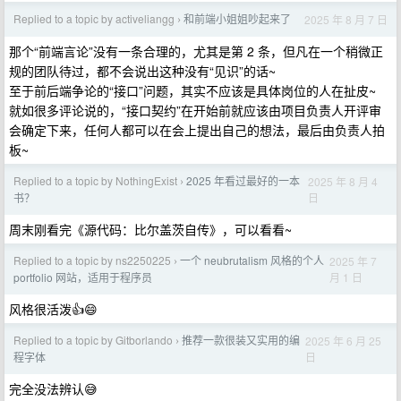
Replied to a topic by activeliangg
和前端小姐姐吵起来了
2025 年 8 月 7 日
›
那个“前端言论”没有一条合理的，尤其是第 2 条，但凡在一个稍微正
规的团队待过，都不会说出这种没有“见识”的话~
至于前后端争论的“接口”问题，其实不应该是具体岗位的人在扯皮~
就如很多评论说的，“接口契约”在开始前就应该由项目负责人开评审
会确定下来，任何人都可以在会上提出自己的想法，最后由负责人拍
板~
Replied to a topic by NothingExist
2025 年看过最好的一本
2025 年 8 月 4
›
日
书？
周末刚看完《源代码：比尔盖茨自传》，可以看看~
Replied to a topic by ns2250225
一个 neubrutalism 风格的个人
2025 年 7
›
月 1 日
portfolio 网站，适用于程序员
风格很活泼👍😄
Replied to a topic by Gitborlando
推荐一款很装又实用的编
2025 年 6 月 25
›
日
程字体
完全没法辨认😅