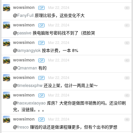
wowsimon
Mar 22, 2024
OP
40
@
FanyFull
原理比较多，这些变化不大
wowsimon
Mar 22, 2024
OP
41
@
passive
换电脑账号密码找不到了（捂脸哭
wowsimon
Mar 22, 2024
OP
42
@
iamyangyiok
按本计费，一本 8%
wowsimon
Mar 22, 2024
OP
43
@
Qmanman
有的
wowsimon
Mar 22, 2024
OP
44
@
timelessxphw
还没上架，估计一两周上架～
wowsimon
Mar 22, 2024
OP
45
@
haoxuexiaoyao
库房？大佬你是做图书销售的吗。还没印刷
完，没链接。。。
wowsimon
Mar 22, 2024
OP
46
@
fresco
赚钱的话还是做课程赚更多，但有个出书的梦想