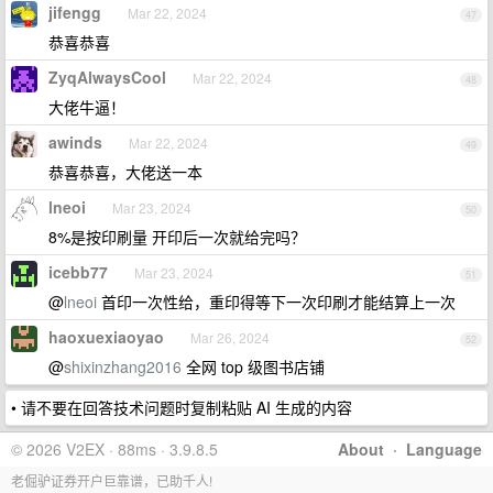
jifengg
Mar 22, 2024
47
恭喜恭喜
ZyqAlwaysCool
Mar 22, 2024
48
大佬牛逼！
awinds
Mar 22, 2024
49
恭喜恭喜，大佬送一本
lneoi
Mar 23, 2024
50
8%是按印刷量 开印后一次就给完吗？
icebb77
Mar 23, 2024
51
@
lneoi
首印一次性给，重印得等下一次印刷才能结算上一次
haoxuexiaoyao
Mar 26, 2024
52
@
shixinzhang2016
全网 top 级图书店铺
• 请不要在回答技术问题时复制粘贴 AI 生成的内容
© 2026 V2EX · 88ms · 3.9.8.5
About
·
Language
老倔驴证券开户巨靠谱，已助千人!