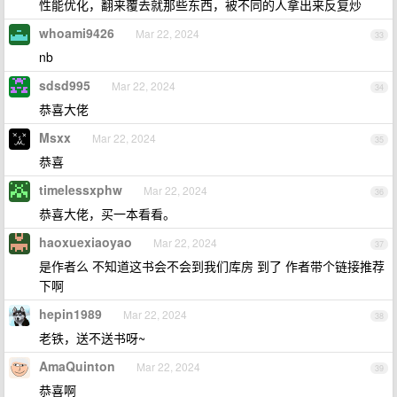
性能优化，翻来覆去就那些东西，被不同的人拿出来反复炒
whoami9426
Mar 22, 2024
33
nb
sdsd995
Mar 22, 2024
34
恭喜大佬
Msxx
Mar 22, 2024
35
恭喜
timelessxphw
Mar 22, 2024
36
恭喜大佬，买一本看看。
haoxuexiaoyao
Mar 22, 2024
37
是作者么 不知道这书会不会到我们库房 到了 作者带个链接推荐
下啊
hepin1989
Mar 22, 2024
38
老铁，送不送书呀~
AmaQuinton
Mar 22, 2024
39
恭喜啊