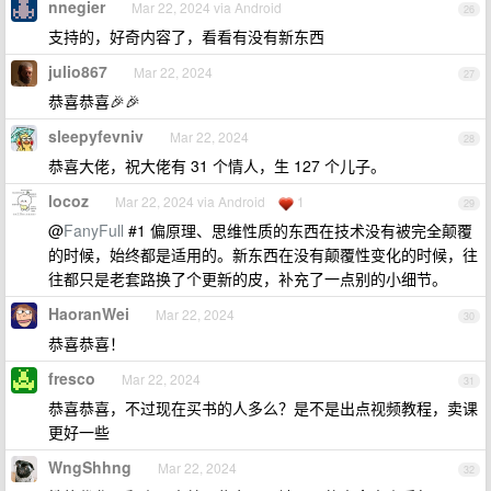
nnegier
Mar 22, 2024 via Android
26
支持的，好奇内容了，看看有没有新东西
julio867
Mar 22, 2024
27
恭喜恭喜🎉🎉
sleepyfevniv
Mar 22, 2024
28
恭喜大佬，祝大佬有 31 个情人，生 127 个儿子。
locoz
Mar 22, 2024 via Android
1
29
@
FanyFull
#1 偏原理、思维性质的东西在技术没有被完全颠覆
的时候，始终都是适用的。新东西在没有颠覆性变化的时候，往
往都只是老套路换了个更新的皮，补充了一点别的小细节。
HaoranWei
Mar 22, 2024
30
恭喜恭喜！
fresco
Mar 22, 2024
31
恭喜恭喜，不过现在买书的人多么？是不是出点视频教程，卖课
更好一些
WngShhng
Mar 22, 2024
32