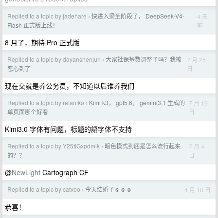
Replied to a topic by jadehare
快进入梁圣阶段了， DeepSeek-V4-
4 天
›
前
Flash 正式版上线！
8 月了，期待 Pro 正式版
Replied to a topic by dayanshenjun
大家社保基数调整了吗？我被
7 月 25
›
日
恶心到了
现在交就是养公务员，不知道以后谁养我们
Replied to a topic by retaniko
Kimi k3， gpt5.6， gemini3.1 生成的
7 月 19
›
日
单页面哪个好看
Kimi3.0 字体有问题，标题的語字体不支持
Replied to a topic by Y25tIGxpdmlk
暗色模式到底是怎么流行起来
7 月 4
›
日
的？？
@
NewLight
Cartograph CF
Replied to a topic by catvoo
今天结婚了☺️☺️☺️
4 月 18 日
›
恭喜！