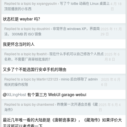
Replied to a topic by xxyangyoulin
写了个 lottie 动画在 Linux 桌面上
4 月 18
›
日
顶层播放的小东西
状态栏是 waybar 吗？
Replied to a topic by doushini
非常怀念 windows XP，界面简
2025 年 11 月
›
29 日
洁， 300MB 的 ISO 镜像
我更怀念当时的人
Replied to a topic by fbxshit
现在什么手机可以自己修改个人热点
2025 年 6
›
月 8 日
名称，不需要厂商审核批准的？
又多了个不能选国行安卓手机的理由
Replied to a topic by Martin123123
minio 后台移除了 admin
2025 年 6 月
›
6 日
相关的操作权限
@
XiLingHost
有个第三方 WebUI garage-webui
Replied to a topic by chambered
昨晚第一次开通会员看《藏
2025 年 6 月 4
›
日
海传》
最近几年唯一看的大陆剧是《唐朝诡事录》，《藏海传》如果评价大
于这部可以考虑看一下