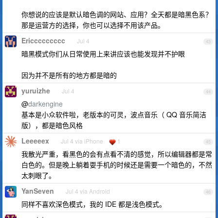
你想说的应该是默认暗色调的网站、应用？全天都是暗黑色系？
那是运营方的选择，你也可以选择不用该产品。
Ericcccccccc
Jul 4
43
暗黑模式你们从日常使用上来讲应该也能发现并不护眼
因为并不是所有的地方都是暗的
yuruizhe
Jul 4
44
@
darkengine
基本是小众软件啦，老版本的可灵，波点音乐（ QQ 音乐简洁
版），都是暗色风格
Leeeeex
Jul 4 via iPhone
1
45
我散光严重，看黑色的会有点看不清的感觉，所以编辑器都是常
白色的。但是晚上躺着耍手机的时候还是需要一个暗色的，不然
太刺眼了。
YanSeven
Jul 4 via Android
46
同样不喜欢深色模式，我的 IDE 都是浅色模式。