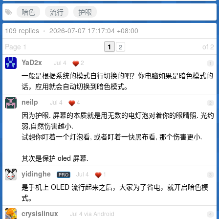
暗色
流行
护眼
109 replies
•
2026-07-07 17:17:04 +08:00
Page 1
1
of 2
2
YaD2x
Jul 4
2
1
一般是根据系统的模式自行切换的吧？你电脑如果是暗色模式的
话，应用就会自动切换到暗色模式。
neilp
Jul 4
4
2
因为护眼. 屏幕的本质就是用无数的电灯泡对着你的眼睛照. 光约
弱,自然伤害越小.
试想你盯着一个灯泡看, 或者盯着一快黑布看, 那个伤害更小.
其次是保护 oled 屏幕.
yidinghe
Jul 4
1
PRO
3
是手机上 OLED 流行起来之后，大家为了省电，就开启暗色模
式。
crysislinux
Jul 4 via Android
4