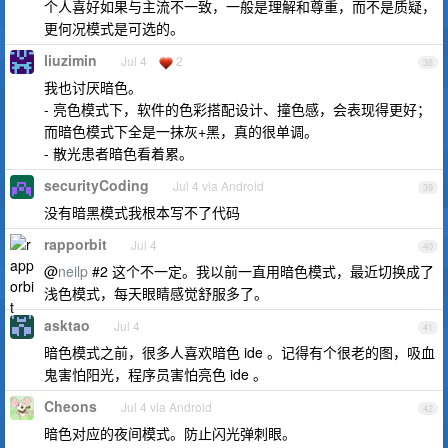
个人喜好如果与主流不一致，一般是理解和尊重，而不是质疑，
更何况模式是可选的。
liuzimin
Jul 4
2
38
我也讨厌暗色。
- 亮色模式下，软件的色彩搭配设计、撞色感，会表现得更好；
而暗色模式下全是一抹灰+黑，真的很单调。
- 散光患者暗色看着累。
securityCoding
Jul 4 via Android
39
没有暗黑模式我根本写不了代码
rapporbit
Jul 4
40
@
neilp
#2 这个不一定。我以前一直用暗色模式，最近切换成了
浅色模式，每天眼睛感觉舒服多了。
asktao
Jul 4
41
暗色模式之前，很多人喜欢暗色 ide 。记得有个很老的图，吸血
鬼害怕阳光，程序员害怕亮色 ide 。
Cheons
Jul 4 via Android
42
暗色对应的夜间模式。防止闪光弹刺眼。