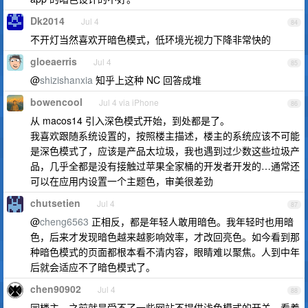
Dk2014
Jul 4
84
不开灯当然喜欢开暗色模式，低环境光视力下降非常快的
gloeaerris
Jul 4
85
@
shizishanxia
知乎上这种 NC 回答成堆
bowencool
Jul 4 via iPhone
86
从 macos14 引入深色模式开始，到处都是了。
我喜欢跟随系统设置的，按照楼主描述，楼主的系统应该不可能
是深色模式了，应该是产品太垃圾，我也遇到过少数这些垃圾产
品，几乎全都是没有接触过苹果全家桶的开发者开发的…通常还
可以在应用内设置一个主题色，审美很差劲
chutsetien
Jul 4
87
@
cheng6563
正相反，都是年轻人敢用暗色。我年轻时也用暗
色，后来才发现暗色越来越影响效率，才改回亮色。如今看到那
种暗色模式的页面都根本看不清内容，眼睛难以聚焦。人到中年
后就会适应不了暗色模式了。
chen90902
Jul 4
88
同楼主，之前就是受不了一些网站不提供浅色模式的开关，看着