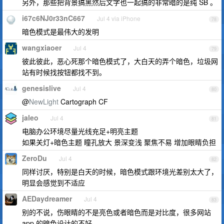
另外，那些把背景搞黑然后文字也一起搞的非常暗的是纯 SB 。
i67c6NJ0r33nC667
Jul 4 via iPhone
78
暗色模式是最伟大的发明
wangxiaoer
Jul 4
79
彼此彼此，恶心死那个暗色模式了，大白天的弄个暗色，垃圾网
站有时候找按钮都找不到。
genesislive
Jul 4
80
@
NewLight
Cartograph CF
jaleo
Jul 4
81
电脑办公环境尽量光线充足+明亮主题
如果关灯+暗色主题 瞳孔放大 景深变浅 聚焦不易 增加眼睛负担
ZeroDu
Jul 4
82
同样讨厌，特别是白天的时候，暗色模式跟环境光差别太大了，
明显会感觉到不适应
AEDaydreamer
Jul 4
83
别的不说，伤眼睛的不是亮色或者暗色而是对比度，很多网站
app 的暗色设计的不好。