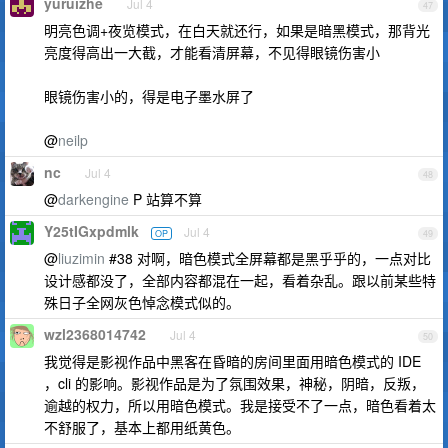
yuruizhe
Jul 4
47
明亮色调+夜览模式，在白天就还行，如果是暗黑模式，那背光
亮度得高出一大截，才能看清屏幕，不见得眼镜伤害小
眼镜伤害小的，得是电子墨水屏了
@
neilp
nc
Jul 4
48
@
darkengine
P 站算不算
Y25tIGxpdmlk
Jul 4
OP
49
@
liuzimin
#38 对啊，暗色模式全屏幕都是黑乎乎的，一点对比
设计感都没了，全部内容都混在一起，看着杂乱。跟以前某些特
殊日子全网灰色悼念模式似的。
wzl2368014742
Jul 4
50
我觉得是影视作品中黑客在昏暗的房间里面用暗色模式的 IDE
，cli 的影响。影视作品是为了氛围效果，神秘，阴暗，反叛，
逾越的权力，所以用暗色模式。我是接受不了一点，暗色看着太
不舒服了，基本上都用纸黄色。