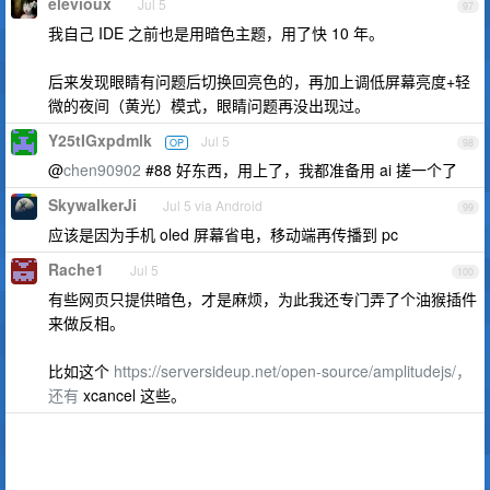
elevioux
Jul 5
97
我自己 IDE 之前也是用暗色主题，用了快 10 年。
后来发现眼睛有问题后切换回亮色的，再加上调低屏幕亮度+轻
微的夜间（黄光）模式，眼睛问题再没出现过。
Y25tIGxpdmlk
Jul 5
OP
98
@
chen90902
#88 好东西，用上了，我都准备用 ai 搓一个了
SkywalkerJi
Jul 5 via Android
99
应该是因为手机 oled 屏幕省电，移动端再传播到 pc
Rache1
Jul 5
100
有些网页只提供暗色，才是麻烦，为此我还专门弄了个油猴插件
来做反相。
比如这个
https://serversideup.net/open-source/amplitudejs/，
还有
xcancel 这些。