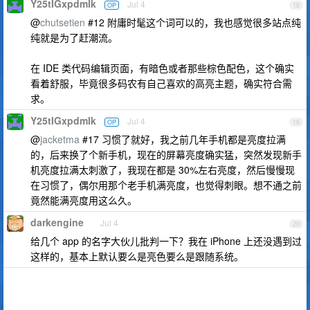
Y25tIGxpdmlk
Jul 4
OP
18
@
chutsetien
#12 附庸时髦这个词可以的，我也感觉很多站点纯
纯就是为了赶潮流。
在 IDE 类代码编辑页面，有暗色或者那些棕色配色，这个确实
看着舒服，毕竟很多码农有自己喜欢的高亮主题，确实符合需
求。
Y25tIGxpdmlk
Jul 4
OP
19
@
jacketma
#17 习惯了就好，我之前几年手机都是亮度拉满
的，后来换了个新手机，现在的屏幕亮度确实猛，突然发现新手
机亮度拉满太刺激了，我现在都是 30%左右亮度，然后慢慢现
在习惯了，偶尔用那个老手机满亮度，也觉得刺眼。想不通之前
竟然能满亮度用这么久。
darkengine
Jul 4
20
给几个 app 的名字大伙儿批判一下？我在 iPhone 上还没遇到过
这样的，基本上默认要么是亮色要么是跟随系统。