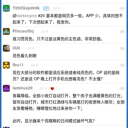
Y25tIGxpdmlk
Jul 4
OP
21
@
darkengine
#20 基本都是网页多一些，APP 少，具体的想不
起来了，下次想起来了，我发你。
PrinceofInj
Jul 4
22
我习惯亮色，只不过是淡黄色的主色调，非常舒服。
0U0
Jul 4
23
亮色看久刺眼
fbu11
Jul 4
24
现在大部分的软件都是适应系统或者纯亮色的，OP 说的是网
页？还是说 OP 晚上打开手机也想看亮色？不太懂？
laminux29
Jul 4
1
25
夜幕降临，全部小夜灯自动打开，整个房子充满暖黄色的灯光；
窗帘自动打开，城市灯红酒绿与车辆尾灯的夜景映入眼帘；女朋
友穿着睡袍，睡眼惺忪地过来亲你一下；
此时，显示器来个亮瞎眼的日间模式破坏气氛？