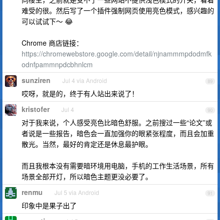
难受的很。然后写了一个插件强制网页使用亮色模式，感兴趣的
可以试试下～ 😂
Chrome 商店链接：
https://chromewebstore.google.com/detail/njnammmpdodmfk
odnfpammnpdcbhnlcm
sunziren
Jul 4 via Android
89
哎呀，就是的，终于有人站出来说了！
kristofer
Jul 4
90
对于我来说，个人感受亮色比暗色舒服。之前搜过一些“论文”或
者说是一些报告，暗色会一直加强你的眼紧张程度，而且会加重
散光。当然，最好的肯定还是休息最护眼。
而且我根本没有需要暗环境用电脑，手机的工作生活场景，所有
场景全部开灯，所以暗色主题更没必要了。
renmu
Jul 5 via Android
91
印象中是果子出了