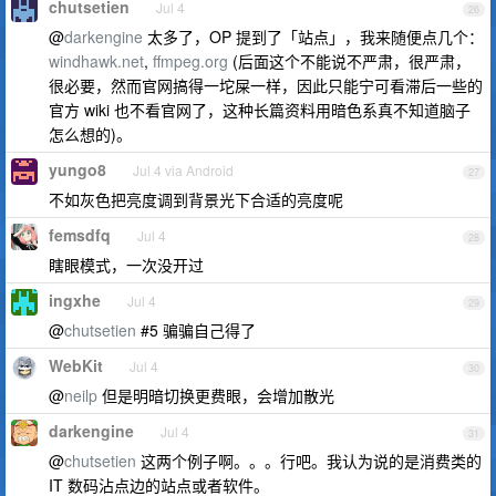
chutsetien
Jul 4
26
@
darkengine
太多了，OP 提到了「站点」，我来随便点几个：
windhawk.net
,
ffmpeg.org
(后面这个不能说不严肃，很严肃，
很必要，然而官网搞得一坨屎一样，因此只能宁可看滞后一些的
官方 wiki 也不看官网了，这种长篇资料用暗色系真不知道脑子
怎么想的)。
yungo8
Jul 4 via Android
27
不如灰色把亮度调到背景光下合适的亮度呢
femsdfq
Jul 4
28
瞎眼模式，一次没开过
ingxhe
Jul 4
29
@
chutsetien
#5 骗骗自己得了
WebKit
Jul 4
30
@
neilp
但是明暗切换更费眼，会增加散光
darkengine
Jul 4
31
@
chutsetien
这两个例子啊。。。行吧。我认为说的是消费类的
IT 数码沾点边的站点或者软件。