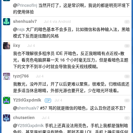
@
PrinceofInj
当然开灯了，这是常识啊，我说的都是明亮环境下
的使用体验
shenhualv7
Jul 4 via Android
57
@
nsjs
大厂的暗色基本不会多丑，比如微信和各种输入法，黑暗
模式下反而是炫酷的风格
iixy
Jul 4
58
我也不理解很多程序员 IDE 开暗色，反正我眼睛有点近视+散
光，看亮色电脑屏幕一天 16 个小时毫无压力，但是看暗色主题
下的文字不到半小时就会导致我全天视线模糊。
tyzrj766
Jul 4
59
我散光，没咋开过，开了以后更难以聚焦，很难受。归根结底还
是多适当休息眼睛，外部光源也要开足，少在暗光环境看。
Y25tIGxpdmlk
Jul 4
OP
60
@
shenhualv7
#57 骂的就是微信的暗色，这么丑你还说不丑？
chutsetien
Jul 4
61
@
Y25tIGxpdmlk
手机上还真没法用亮色，手机上我都是强制暗
色的，甚至是如果没有暗色，那就不用 LOL, 手机上确实是任何