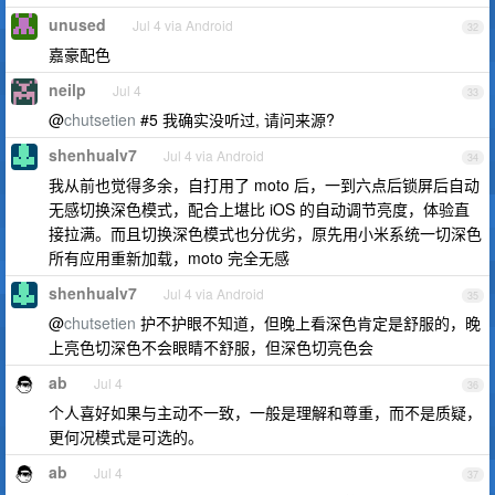
unused
Jul 4 via Android
32
嘉豪配色
neilp
Jul 4
33
@
chutsetien
#5 我确实没听过, 请问来源?
shenhualv7
Jul 4 via Android
34
我从前也觉得多余，自打用了 moto 后，一到六点后锁屏后自动
无感切换深色模式，配合上堪比 iOS 的自动调节亮度，体验直
接拉满。而且切换深色模式也分优劣，原先用小米系统一切深色
所有应用重新加载，moto 完全无感
shenhualv7
Jul 4 via Android
35
@
chutsetien
护不护眼不知道，但晚上看深色肯定是舒服的，晚
上亮色切深色不会眼睛不舒服，但深色切亮色会
ab
Jul 4
36
个人喜好如果与主动不一致，一般是理解和尊重，而不是质疑，
更何况模式是可选的。
ab
Jul 4
37