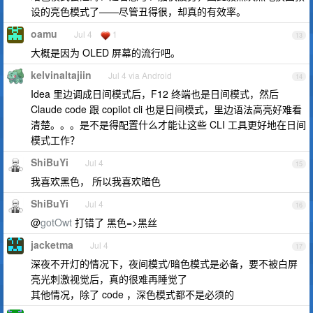
设的亮色模式了——尽管丑得很，却真的有效率。
oamu
Jul 4
1
13
大概是因为 OLED 屏幕的流行吧。
kelvinaltajiin
Jul 4 via Android
14
Idea 里边调成日间模式后，F12 终端也是日间模式，然后
Claude code 跟 copilot cli 也是日间模式，里边语法高亮好难看
清楚。。。是不是得配置什么才能让这些 CLI 工具更好地在日间
模式工作？
ShiBuYi
Jul 4
15
我喜欢黑色， 所以我喜欢暗色
ShiBuYi
Jul 4
16
@
gotOwt
打错了 黑色=>黑丝
jacketma
Jul 4
17
深夜不开灯的情况下，夜间模式/暗色模式是必备，要不被白屏
亮光刺激视觉后，真的很难再睡觉了
其他情况，除了 code ，深色模式都不是必须的