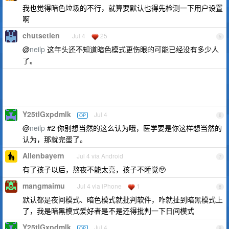
我也觉得暗色垃圾的不行，就算要默认也得先检测一下用户设置
啊
chutsetien
Jul 4
25
5
@
neilp
这年头还不知道暗色模式更伤眼的可能已经没有多少人
了。
Y25tIGxpdmlk
Jul 4
OP
6
@
neilp
#2 你别想当然的这么认为哦，医学要是你这样想当然的
认为，那就完蛋了。
Allenbayern
Jul 4 via Android
7
有了孩子以后，熬夜不能太亮，孩子不睡觉🥹
mangmaimu
Jul 4 via iPhone
1
8
默认都是夜间模式、暗色模式就批判软件，咋就扯到暗黑模式上
了，我是暗黑模式爱好者是不是还得批判一下日间模式
Y25tIGxpdmlk
Jul 4
OP
9