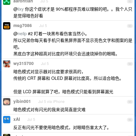
aarontian
Jul 5
92
@
iixy
你这个症状才是 90%都程序员难以理解的吧。。我个人只
是觉得暗色好看
msg7086
Jul 5
93
@
neilp
#2 盯着一块黑布看伤害当然小。
所以兄弟你每天看手机只看黑屏界面不显示亮色文字和图案的是
吧。
黑底白字这种超高对比度的环境只会迅速烧掉你的眼睛。
wy315700
Jul 5
94
暗色模式对显示器对比度要求很高的，
传统的 CRT 屏幕和 OLED 屏幕对比度高，所以适合暗色。
但是 LCD 屏幕就算了吧，暗色模式只能看到屏幕漏光
yibin001
Jul 5 via iPhone
95
暗色模式对有闪光的我来说简直是灾难
xAI
Jul 5
96
反正有闪光不要使用暗色模式，对眼睛伤害太大了。