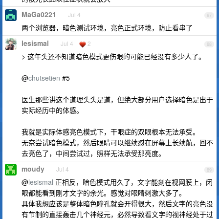
MaGa0221
Jul 4
67
两个浏览器，暗色测试环境，亮色正式环境，防止看串了
lesismal
Jul 4
2
68
> 这年头还不知道暗色模式更伤眼的可能已经没有多少人了。
@
chutsetien
#5
医生那些讲这个道理头头是道，但绝大部分用户选择暗色是出于
实际经历中的体感。
我就是实际体感亮色模式下，干眼症的双眼根本无法承受。
无奈尝试暗色模式，然后眼睛可以继续怼在屏幕上长续航，回不
去亮色了，中间尝试过，照样无法承受那亮度。
moudy
Jul 4
69
@
lesismal
正相反，暗色模式用久了，文字能刻在视网膜上，闭
眼都能看到刚才文字的余光。感觉对眼睛刺激大多了。
具体我想应该是整体暗色瞳孔就会开得很大，然后文字的亮色没
有节制的直接轰击几个神经元，必然导致看文字的视神经处于过