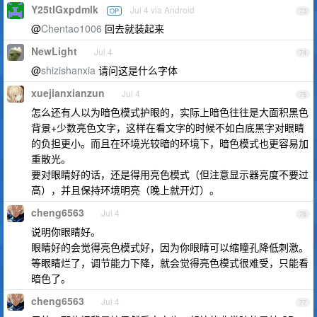
Y25tIGxpdmlk
Jul 4 via Android
OP
73
@
Chentao1006
回去就装起来
NewLight
Jul 4
74
@
shizishanxia
请问这是什么字体
xuejianxianzun
Jul 4
75
怎么还有人以为暗色模式护眼的，实际上暗色往往是大面积黑色
背景+少数亮色文字，这样在看文字的时候不如白底黑字对眼睛
的负担更小。而且在环境光较暗的环境下，暗色模式也更容易加
重散光。
要对眼睛好的话，还是得用亮色模式（但注意显示器亮度不要过
高），并且保持环境明亮（晚上就开灯）。
cheng6563
Jul 4
76
说明你眼睛好。
眼睛好的会觉得亮色模式好，因为你眼睛可以缩瞳孔降低刺激。
等眼睛烂了，调节能力下降，就会觉得亮色模式很难受，只能看
暗色了。
cheng6563
Jul 4
77