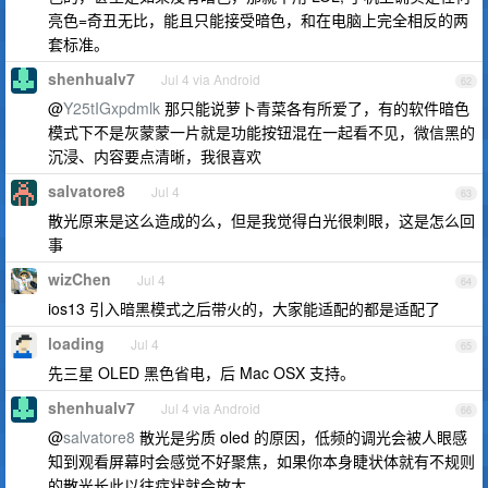
亮色=奇丑无比，能且只能接受暗色，和在电脑上完全相反的两
套标准。
shenhualv7
Jul 4 via Android
62
@
Y25tIGxpdmlk
那只能说萝卜青菜各有所爱了，有的软件暗色
模式下不是灰蒙蒙一片就是功能按钮混在一起看不见，微信黑的
沉浸、内容要点清晰，我很喜欢
salvatore8
Jul 4
63
散光原来是这么造成的么，但是我觉得白光很刺眼，这是怎么回
事
wizChen
Jul 4
64
ios13 引入暗黑模式之后带火的，大家能适配的都是适配了
loading
Jul 4
65
先三星 OLED 黑色省电，后 Mac OSX 支持。
shenhualv7
Jul 4 via Android
66
@
salvatore8
散光是劣质 oled 的原因，低频的调光会被人眼感
知到观看屏幕时会感觉不好聚焦，如果你本身睫状体就有不规则
的散光长此以往症状就会放大