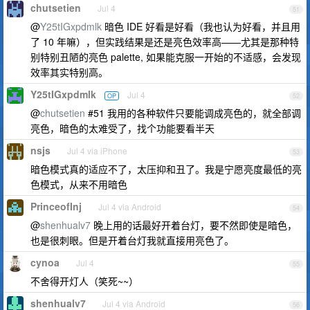
chutsetien
Jul 4
51
@
Y25tIGxpdmlk
暗色 IDE 好看是好看（我也认为好看，并且用
了 10 年嘛），但实践结果是还是亮色效率高——尤其是那种特
别特别丑陋的亮色 palette, 如果能克服一开始的不适感，会发现
效率其实特别高。
Y25tIGxpdmlk
Jul 4
OP
52
@
chutsetien
#51 我用的各种软件只要能调成亮色的，就全部调
亮色，暗色的太难受了，找个功能要看半天
nsjs
Jul 4 via iPhone
53
暗色模式真的适应不了，太压抑和丑了。我是宁愿亮度最低的亮
色模式，从来不用暗色
PrinceofInj
Jul 4 via Android
54
@
shenhualv7
晚上用的话最好开着台灯，要不然即使是暗色，
也是很刺眼。但是开着台灯我就直接用亮色了。
cynoa
Jul 4
55
不舍得开灯人（笑死~~）
shenhualv7
Jul 4 via Android
56