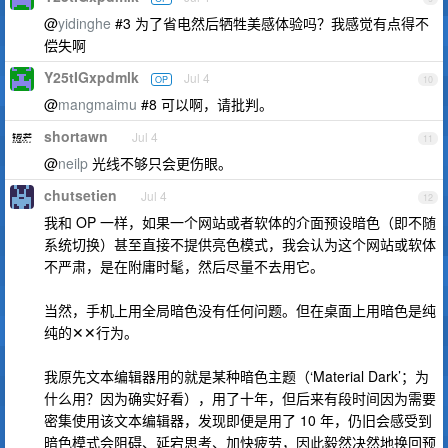
@
yidinghe
#3 为了省电然后牺牲美感体验吗？我感觉有点得不
偿失啊
Y25tIGxpdmlk
Jul 4
OP
10
@
mangmaimu
#8 可以啊，请批判。
shortawn
Jul 4
11
@
neilp
光线不够只会更伤眼。
chutsetien
Jul 4
12
我和 OP 一样，如果一个网站或者软体的介面预设暗色（即不随
系统切换）甚至直接不提供亮色模式，我会认为这个网站或软体
不严肃，是在附庸时髦，然后尽量不去用它。
当然，手机上用全局暗色没有任何问题。但在桌面上用暗色是纯
纯的✕✕行为。
我原先文本编辑器用的就是某种暗色主题（‘Material Dark’；为
什么用？因为确实好看），用了十年，但后来有段时间因为需要
密集使用该文本编辑器，发现即便是用了 10 年，仍旧会感受到
暗色模式会阻碍、延宕思考、加快疲劳，因此毅然决然地换回预