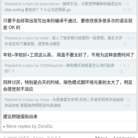
Replied to a topic by duanxianze
抛砖引玉，大家觉得哪种后端语言对
7 月
›
15 日
vibe coding 更友好？个人认为还得是 go
只要不会经常出现写出来的编译不通过、要修改很多很多次的语言就
是 OK 的
Replied to a topic by neetz
投入了很多精力经营的一段感情，被女方评
7 月 9
›
日
价说在向下兼容我，感觉有点破防
年轻+学校好+工资这么高， 简直不要太好了，不用为这种浪费时间了
Replied to a topic by Y25tIGxpdmlk
暗色模式到底是怎么流行起来
7 月 4
›
日
的？？
同样讨厌，特别是白天的时候，暗色模式跟环境光差别太大了，明显
会感觉到不适应
Replied to a topic by missx
大家避雷京东吧 买到二手退货和残次品组装
7 月
›
2 日
的后封机 客服竟然帮腔说叫资源机
建议把链接贴出来
More replies by ZeroDu
»