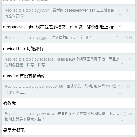
Replied to a topic by jxl594
最新的 deepseek-v4-flash 正式版真的
7 月 31
›
日
有这么强吗？
deepseek ，glm 现在就差多模态。glm 这一涨价都赶上 gpt 了
Replied to a topic by sjjgpt
收到律师函了，不让用了
7 月 28 日
›
navicat Lite 功能都有
Replied to a topic by sososos
Tailscale,这个组网工具真不错，而且是
7 月 24
›
日
端到端直连；推荐，推荐
easytier 有没有移动端
Replied to a topic by solitude23456
面试全靠一张嘴, 现在背调开始
7 月 22
›
日
心虚了啊.......
教教我
Replied to a topic by szwhszw
失业期间打了老婆脸颊和肩膀一下，直
7 月 20
›
日
接判离婚是不是太冤枉了
是局大概了。