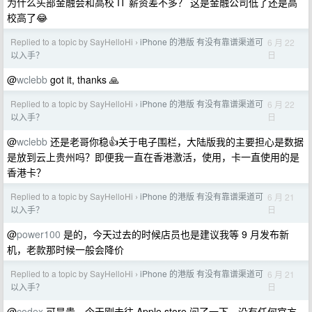
为什么头部金融会和高校 IT 薪资差不多？ 这是金融公司低了还是高
校高了😂
Replied to a topic by SayHelloHi
iPhone 的港版 有没有靠谱渠道可
6 月 22
›
日
以入手？
@
wclebb
got it, thanks 🙏
Replied to a topic by SayHelloHi
iPhone 的港版 有没有靠谱渠道可
6 月 22
›
日
以入手？
@
wclebb
还是老哥你稳👍关于电子围栏，大陆版我的主要担心是数据
是放到云上贵州吗？即便我一直在香港激活，使用，卡一直使用的是
香港卡？
Replied to a topic by SayHelloHi
iPhone 的港版 有没有靠谱渠道可
6 月 21
›
日
以入手？
@
power100
是的，今天过去的时候店员也是建议我等 9 月发布新
机，老款那时候一般会降价
Replied to a topic by SayHelloHi
iPhone 的港版 有没有靠谱渠道可
6 月 21
›
日
以入手？
@
codex
可是贵，今天刚去往 Apple store 问了一下，没有任何官方