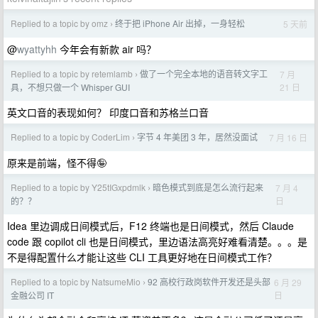
Replied to a topic by omz
终于把 iPhone Air 出掉，一身轻松
5 天前
›
@
wyattyhh
今年会有新款 air 吗？
Replied to a topic by retemlamb
做了一个完全本地的语音转文字工
7 月
›
21 日
具，不想只做一个 Whisper GUI
英文口音的表现如何？ 印度口音和苏格兰口音
Replied to a topic by CoderLim
字节 4 年美团 3 年，居然没面试
7 月 16 日
›
原来是前端，怪不得🤪
Replied to a topic by Y25tIGxpdmlk
暗色模式到底是怎么流行起来
7 月 4
›
日
的？？
Idea 里边调成日间模式后，F12 终端也是日间模式，然后 Claude
code 跟 copilot cli 也是日间模式，里边语法高亮好难看清楚。。。是
不是得配置什么才能让这些 CLI 工具更好地在日间模式工作？
Replied to a topic by NatsumeMio
92 高校行政岗软件开发还是头部
6 月 29
›
日
金融公司 IT