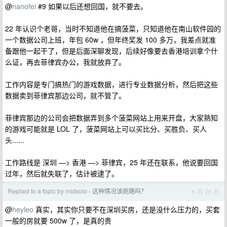
@
nanofei
#9 如果以后还想回国，就不要去。
22 年认识个老哥，当时不知道他在搞菠菜，只知道他在南山软件园的
一个数据公司上班，年包 60w ，但年终奖发 100 多万，我差点就准
备跟他一起干了，但是后面深聊发现，后续好像要去香港培训拿个什
么证，再去菲律宾办公，我就放弃了。
工作内容是专门搞热门的游戏数据，进行专业数据分析，然后把这些
数据卖到菲律宾那边公司，就不管了。
菲律宾那边的公司会把数据弄到多个菠菜网站上用来开盘，大家熟知
的游戏可能就是 LOL 了，菠菜网站上可以买比分、买胜负、买人
头......
工作路线是 深圳 —> 香港 —> 菲律宾，25 年还在联系，他说要回国
过年，然后就失联了，估计被逮了。
Replied to a topic by midsolo
这种情况该跑路吗？
6 月 26 日
›
@
heyleo
真实，其实你只要不在深圳买房，还是没什么压力的，买套
一般的房就要 500w 了，是真的贵