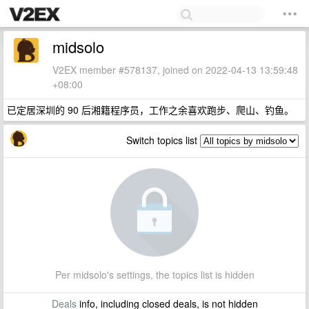
midsolo
V2EX member #578137, joined on 2022-04-13 13:59:48
+08:00
已定居深圳的 90 后湘籍程序员，工作之余喜欢跑步、爬山、钓鱼。
Switch topics list
Per midsolo's settings, the topics list is hidden
Deals
info, including closed deals, is not hidden