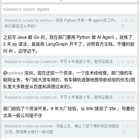
midsolo's recent replies
Replied to a topic by aozhou
现在 Python 开发一堆 agent 的工作，
7 月 18
›
日
你们都是怎么学的？
之前写 Java 跟 Go 的，现在部门要用 Python 做 AI Agent ，就练了
2 天 py 语法，直接用 LangGraph 开干了，对照官方文档，不懂的就
问 AI ，边学边干。
Replied to a topic by CoderLim
字节 4 年美团 3 年，居然没面试
7 月 16 日
›
@
cpalead
深圳，现在还招一个资深，一个技术经经理，部门做的车
联网业务，专门给大货车用的，有车辆轨迹跟地图导航经验的优先(团
队里大多数是从百度和高德过来的)。
Replied to a topic by CoderLim
字节 4 年美团 3 年，居然没面试
7 月 16 日
›
部门刚招了个资深开发，8 年大厂经验，从 60k 降到了 35k ，你要的
太高一般公司接不住
Replied to a topic by nanofei
书接上文，确认了是个博彩和区块链的
7 月 11
›
日
公司，想请教大佬们一些问题