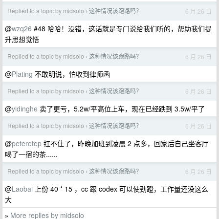
Replied to a topic by midsolo
这种情况该跑路吗？
6 月 26 日
›
@
wzq26
#48 哈哈！没错，这话就是专门说给我们听的，帮助我们提
升思想觉悟
Replied to a topic by midsolo
这种情况该跑路吗？
6 月 26 日
›
@
Plating
不敢明说，怕收到律师函
Replied to a topic by midsolo
这种情况该跑路吗？
6 月 26 日
›
@
yidinghe
卖了更亏，5.2w/平高位上车，现在已经跌到 3.5w/平了
Replied to a topic by midsolo
这种情况该跑路吗？
6 月 26 日
›
@
peteretep
扛不住了，昨晚加班到凌晨 2 点多，回家后自己坐客厅
喝了一宿的茶......
Replied to a topic by midsolo
这种情况该跑路吗？
6 月 26 日
›
@
Laobai
上份 40 * 15 ，cc 跟 codex 可以使劲蹬，工作量还没这么
大
More replies by midsolo
»