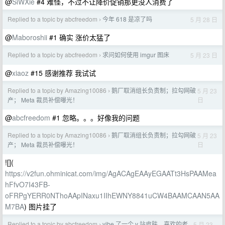
@
SiWXie
#4 难怪，不过不让降价促销那更没人消费了
Replied to a topic by abcfreedom
今年 618 是凉了吗
5 月 28 日
›
@
Maboroshii
#1 确实 涨价太猛了
Replied to a topic by abcfreedom
求问如何使用 imgur 图床
5 月 23 日
›
@
xiaoz
#15 感谢推荐 我试试
Replied to a topic by Amazing10086
鹅厂取消组长负责制；拉勾网破
5 月 23
›
日
产； Meta 裁员补偿曝光！
@
abcfreedom
#1 忽略。。。好像我的问题
Replied to a topic by Amazing10086
鹅厂取消组长负责制；拉勾网破
5 月 23
›
日
产； Meta 裁员补偿曝光！
![](
https://v2fun.ohminicat.com/img/AgACAgEAAyEGAATt3HsPAAMea
hFfvO7I43FB-
oFRPgYERR0NThoAApINaxu1IIhEWNY8841uCW4BAAMCAAN5AA
M7BA
) 图片挂了
Replied to a topic by abcfreedom
vibe 了一个 v 站皮肤，喜欢的老
5 月 23
›