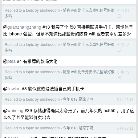
Replied to a topic by abcfreedom
随身 wifi 比千元安卓机信号好很
6 月 21
›
日
多吗
@
guanzhangzhang
#13 我买了个 f50 直接用联通手机卡，感觉信号
比 iphone 强些，但是不知道比那些贵的随身 wifi 或者安卓机差多少
Replied to a topic by abcfreedom
随身 wifi 比千元安卓机信号好很
6 月 13
›
日
多吗
@
ptsa
#4 有推荐的款吗大佬
Replied to a topic by abcfreedom
随身 wifi 比千元安卓机信号好很
6 月 13
›
日
多吗
@
liuwleo
#8 貌似这款没法插自己的手机卡
Replied to a topic by abcfreedom
今年 618 是凉了吗
5 月 28 日
›
@
wniming
#39 存储涨得确实太夸张了，前几年买的 hc550 ，用了这
么久了甚至能溢价卖出去
Replied to a topic by abcfreedom
今年 618 是凉了吗
5 月 28 日
›