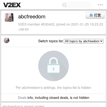
abcfreedom
打赏
V2EX member #530402, joined on 2021-01-25 19:23:23
+08:00
Switch topics list
Per abcfreedom's settings, the topics list is hidden
Deals
info, including closed deals, is not hidden
abcfreedom's recent replies