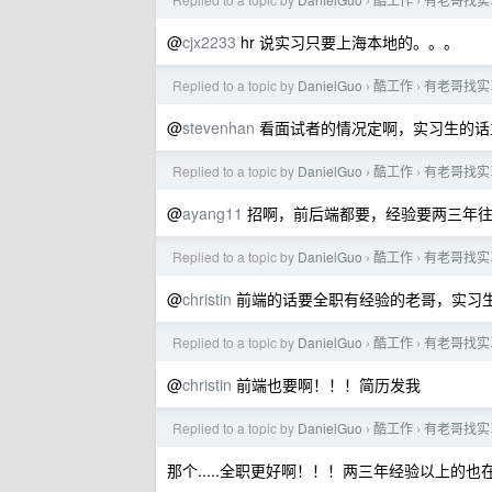
›
›
@
cjx2233
hr 说实习只要上海本地的。。。
Replied to a topic by
DanielGuo
酷工作
有老哥找实
›
›
@
stevenhan
看面试者的情况定啊，实习生的话
Replied to a topic by
DanielGuo
酷工作
有老哥找实
›
›
@
ayang11
招啊，前后端都要，经验要两三年
Replied to a topic by
DanielGuo
酷工作
有老哥找实
›
›
@
christin
前端的话要全职有经验的老哥，实习
Replied to a topic by
DanielGuo
酷工作
有老哥找实
›
›
@
christin
前端也要啊！！！简历发我
Replied to a topic by
DanielGuo
酷工作
有老哥找实
›
›
那个.....全职更好啊！！！两三年经验以上的也