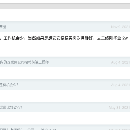
决赛圈
Nov 9, 202
，工作机会少。当然如果是想安安稳稳买房岁月静好，去二线刚毕业 2w
体系内的互联网公司招聘前端工程师
Aug 4, 202
还有机会么？
Aug 4, 202
渠道比较省心？
May 31, 202
习嘛？上海优先。公司——比心 APP
May 31, 202