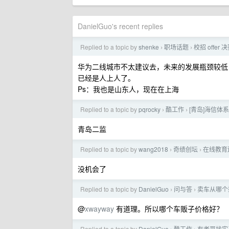
DanielGuo's recent replies
Replied to a topic by
shenke
职场话题
校招 offer 
›
›
华为二线城市不太建议去，未来的发展瓶颈较低
已经是人上人了。
Ps：我也是山东人，现在在上海
Replied to a topic by
pqrocky
酷工作
[青岛]海信
›
›
青岛二监
Replied to a topic by
wang2018
奇绩创坛
在线教育
›
›
没机会了
Replied to a topic by
DanielGuo
问与答
卖车从哪个
›
›
@
xwayway
有道理。所以哪个车贩子价格好？
Replied to a topic by
DanielGuo
酷工作
有老哥找实