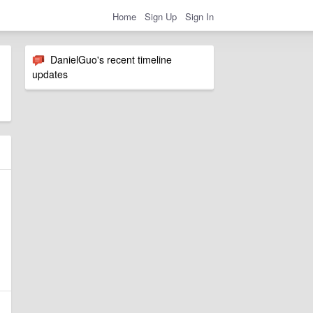
Home
Sign Up
Sign In
DanielGuo's recent timeline
updates