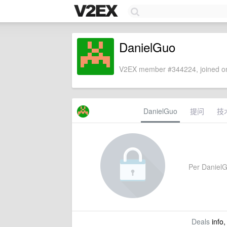
DanielGuo
V2EX member #344224, joined on
DanielGuo
提问
技
Per DanielGu
Deals
info,