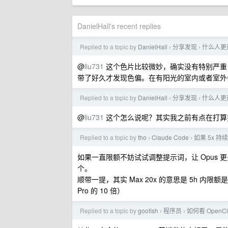
DanielHall's recent replies
Replied to a topic by
DanielHall
分享发现
什么人更
›
›
@
liu731
这个色片比较微妙，确实没有特别严重
带了好久才发现色偏。在有阳光的室内或者室外
Replied to a topic by
DanielHall
分享发现
什么人更
›
›
@
liu731
这个怎么说呢？其实我之前有点在打算
Replied to a topic by
tho
Claude Code
如果 5x 
›
›
如果一直限额不妨试试调整提示词，让 Opus 更
个。
顺带一提，其实 Max 20x 的意思是 5h 内限额是 Cla
Pro 的 10 倍）
Replied to a topic by
goofish
程序员
如何看 OpenCla
›
›