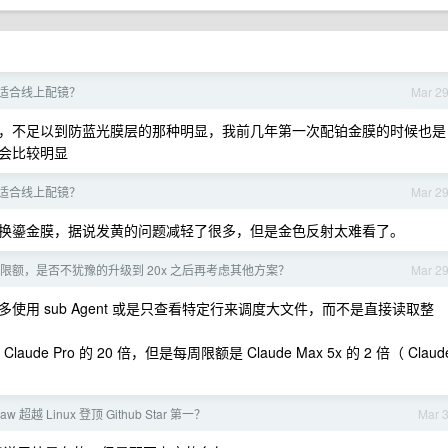
适合线上配镜？
Mar 2
，不足以到防蓝光膜层的那种明显，我前几年第一次配铂金膜的时候也是
会比较明显
适合线上配镜？
Mar 2
换鎏金膜，据说发黄的问题减轻了很多，但是金色反射太难看了。
持续限额，是否不犹豫的升级到 20x 之后再考虑其他方案？
Mar 2
多使用 sub Agent 或是只查看特定行来调度大文件，而不是直接读取整
ude Pro 的 20 倍，但是每周限额是 Claude Max 5x 的 2 倍（ Claud
w 超越 Linux 登顶 Github Star 第一？
Mar 