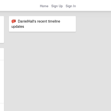
Home
Sign Up
Sign In
DanielHall's recent timeline
updates