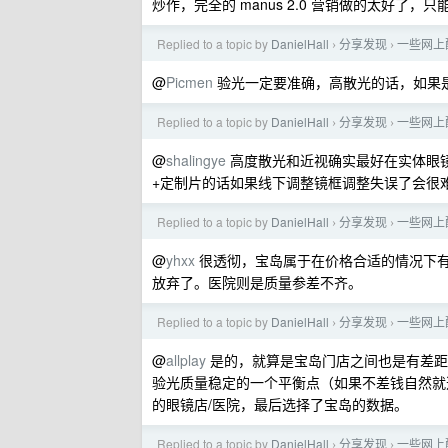
炒作，完全的 manus 2.0 营销做的太好了
Replied to a topic by
DanielHall
分享发现
一些网上
›
›
@
Picmen
验光一定要准确，高散光的话，如果
Replied to a topic by
DanielHall
分享发现
一些网上
›
›
@
shalingye
高度散光和近视确实最好在实体眼
+定制片的话如果线下调整镜框调整失误了会很
Replied to a topic by
DanielHall
分享发现
一些网上
›
›
@
yhxx
很透彻，宝岛属于在价格合适的情况下
放弃了。医院则是质量参差不齐。
Replied to a topic by
DanielHall
分享发现
一些网上
›
›
@
allplay
是的，就算是宝岛门店之间也是有差距
验光质量稳定的一个平衡点（如果不差钱自然就
的眼镜店/医院，最后选择了宝岛的数据。
Replied to a topic by
DanielHall
分享发现
一些网上
›
›