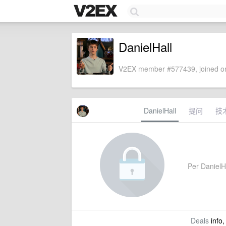
DanielHall
V2EX member #577439, joined on
DanielHall
提问
技
Per DanielHal
Deals
info,