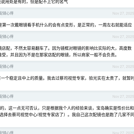
，只能说用处是有的，但是配不上它的名气
配镜心得
Nov 27, 202
是第一次戴眼镜看手机什么的会有点变形，是正常的，一周左右就能适应
配镜心得
Nov 27, 202
镜店配，不然太容易翻车了。因为镜框对眼镜的影响比实际的大，高度数
难受，并且因为不是在那家店配的眼镜，所以商家一般不会负责。
配镜心得
Nov 27, 202
有一个稳定且中上的质量。我去过蔡司视觉专家，验光实在太贵了，就暂
配镜心得
Nov 27, 202
的，这一点无可否认，只是根据我个人的经验来谈，宝岛确实是性价比和
选择去蔡司视觉中心/视觉专家店了）。我自己这次配镜也是跑了几家不
配镜心得
Nov 27, 202