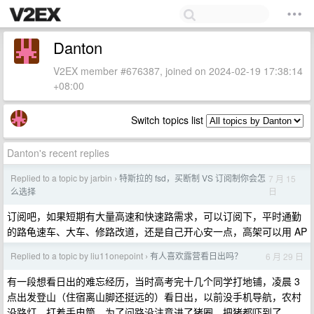
Danton
V2EX member #676387, joined on 2024-02-19 17:38:14
+08:00
Switch topics list
Danton's recent replies
Replied to a topic by jarbin
特斯拉的 fsd，买断制 VS 订阅制你会怎
7 月 15
›
日
么选择
订阅吧，如果短期有大量高速和快速路需求，可以订阅下，平时通勤
的路龟速车、大车、修路改道，还是自己开心安一点，高架可以用 AP
Replied to a topic by liu11onepoint
有人喜欢露营看日出吗？
6 月 29 日
›
有一段想看日出的难忘经历，当时高考完十几个同学打地铺，凌晨 3
点出发登山（住宿离山脚还挺远的）看日出，以前没手机导航，农村
没路灯，打着手电筒，为了问路没注意进了猪圈，把猪都吓到了。