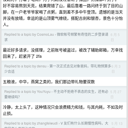
好不容易熬到天亮，结果爬错了山，最后靠着一路问终于到了目的山
脚，在一户老爷爷家喝了点粥，直到差不多中午登顶。遗憾的是当天
并没有放晴，幸运的是山顶雾气缭绕，搭配古刹和银杏，景色十分怡
人。
Replied to a topic by CosmoLau
微软帐号频繁有奇怪的二步登录请
6 月 5
›
日
求
最近好多请求，没搭理，之前账号被盗过，被改了辅助邮箱，万幸找
回来了，赶紧开了 2fa
Replied to a topic by densu
第一次正式去见对象爸妈，带礼物预算多
6 月 3
›
日
少合适
五粮液，中华，燕窝之类的，我们那边带礼物要双数
Replied to a topic by YouYuyu
不主动不拒绝不表态的女生，还有必
5 月 27
›
日
要继续吗？
冷静，太上头了，这种情况只会浪费精力和钱，与其内耗，不如及时
止损。
Replied to a topic by zhangfeiwudi
V 友们有什么长期慢性病吗，大
5 月 13
›