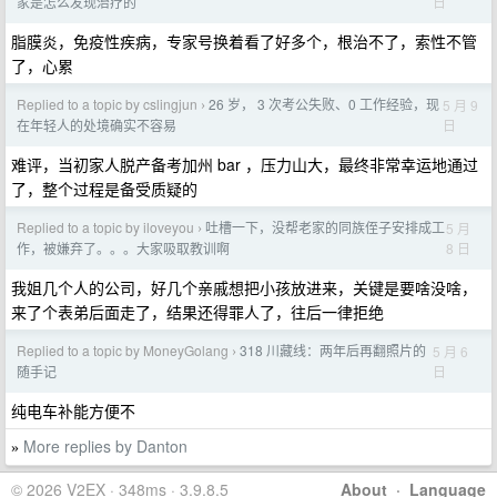
日
家是怎么发现治疗的
脂膜炎，免疫性疾病，专家号换着看了好多个，根治不了，索性不管
了，心累
Replied to a topic by cslingjun
26 岁， 3 次考公失败、0 工作经验，现
5 月 9
›
日
在年轻人的处境确实不容易
难评，当初家人脱产备考加州 bar ，压力山大，最终非常幸运地通过
了，整个过程是备受质疑的
Replied to a topic by iloveyou
吐槽一下，没帮老家的同族侄子安排成工
5 月
›
8 日
作，被嫌弃了。。。大家吸取教训啊
我姐几个人的公司，好几个亲戚想把小孩放进来，关键是要啥没啥，
来了个表弟后面走了，结果还得罪人了，往后一律拒绝
Replied to a topic by MoneyGolang
318 川藏线：两年后再翻照片的
5 月 6
›
日
随手记
纯电车补能方便不
More replies by Danton
»
© 2026 V2EX · 348ms · 3.9.8.5
About
·
Language